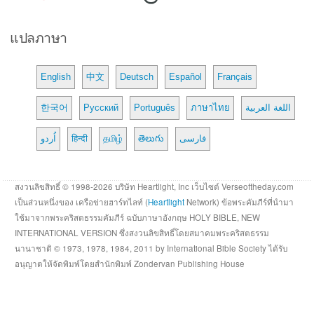
แปลภาษา
English
中文
Deutsch
Español
Français
한국어
Русский
Português
ภาษาไทย
اللغة العربية
اُردو
हिन्दी
தமிழ்
తెలుగు
فارسی
สงวนลิขสิทธิ์ © 1998-2026 บริษัท Heartlight, Inc เว็บไซต์ Verseoftheday.com
เป็นส่วนหนึ่งของ เครือข่ายฮาร์ทไลท์ (
Heartlight
Network) ข้อพระคัมภีร์ที่นำมา
ใช้มาจากพระคริสตธรรมคัมภีร์ ฉบับภาษาอังกฤษ HOLY BIBLE, NEW
INTERNATIONAL VERSION ซึ่งสงวนลิขสิทธิ์โดยสมาคมพระคริสตธรรม
นานาชาติ © 1973, 1978, 1984, 2011 by International Bible Society ได้รับ
อนุญาตให้จัดพิมพ์โดยสำนักพิมพ์ Zondervan Publishing House