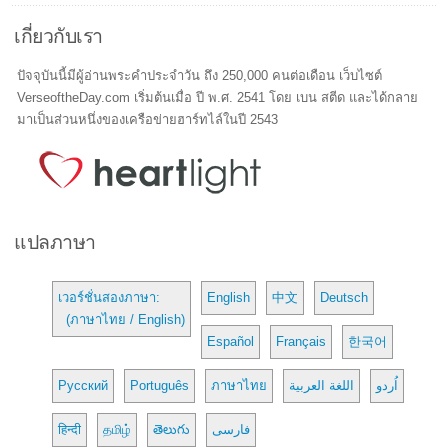
เกี่ยวกับเรา
ปัจจุบันนี้มีผู้อ่านพระคำประจำวัน ถึง 250,000 คนต่อเดือน เว็บไซต์
VerseoftheDay.com เริ่มต้นเมื่อ ปี พ.ศ. 2541 โดย เบน สตีด และได้กลาย
มาเป็นส่วนหนึ่งของเครือข่ายฮาร์ทไล์ในปี 2543
แปลภาษา
เวอร์ชั่นสองภาษา:
English
中文
Deutsch
(ภาษาไทย / English)
Español
Français
한국어
Русский
Português
ภาษาไทย
اللغة العربية
اُردو
हिन्दी
தமிழ்
తెలుగు
فارسی