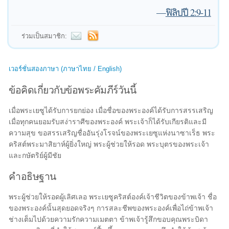
—
ฟิลิปปี 2:9-11
ร่วมเป็นสมาชิก:
เวอร์ชั่นสองภาษา (ภาษาไทย / English)
ข้อคิดเกี่ยวกับข้อพระคัมภีร์วันนี้
เมื่อพระเยซูได้รับการยกย่อง เมื่อชื่อของพระองค์ได้รับการสรรเสริญ
เมื่อทุกคนยอมรับสง่าราศีของพระองค์ พระเจ้าก็ได้รับเกียรติและมี
ความสุข ขอสรรเสริญชื่ออันรุ่งโรจน์ของพระเยซูแห่งนาซาเร็ธ พระ
คริสต์พระมาสิยาห์ผู้ยิ่งใหญ่ พระผู้ช่วยให้รอด พระบุตรของพระเจ้า
และกษัตริย์ผู้มีชัย
คำอธิษฐาน
พระผู้ช่วยให้รอดผู้เลิศเลอ พระเยซูคริสต์องค์เจ้าชีวิตของข้าพเจ้า ชื่อ
ของพระองค์นั้นสุดยอดจริงๆ การสละชีพของพระองค์เพื่อไถ่ข้าพเจ้า
ช่างเต็มไปด้วยความรักความเมตตา ข้าพเจ้ารู้สึกขอบคุณพระบิดา