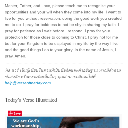
Master, Father, and
Lord
, please teach me to recognize your
opportunities and your will when they come into my life. I want to
live for you without reservation, doing the good work you created
me to do. I pray for boldness to not be shy in sharing my faith. I
pray for patience as I wait before I respond. I pray for your
protection for those close to coming to Christ. I pray not for me
but for your Kingdom to be displayed in my life by the way I live
and the good things I do to your glory. In the name of Jesus, I
pray. Amen.
ฟิล แวร์ เป็นผู้เขียนในส่วนที่เป็นข้อคิดและคำอธิษฐาน หากมีคำถาม
ข้อสงสัย หรือความคิดเห็นใดๆ คุณสามารถติดต่อได้ที่
help@verseoftheday.com
Today's Verse Illustrated
Save