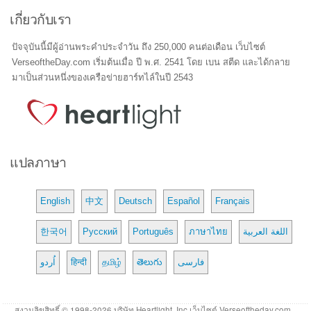
เกี่ยวกับเรา
ปัจจุบันนี้มีผู้อ่านพระคำประจำวัน ถึง 250,000 คนต่อเดือน เว็บไซต์
VerseoftheDay.com เริ่มต้นเมื่อ ปี พ.ศ. 2541 โดย เบน สตีด และได้กลาย
มาเป็นส่วนหนึ่งของเครือข่ายฮาร์ทไล์ในปี 2543
แปลภาษา
English
中文
Deutsch
Español
Français
한국어
Русский
Português
ภาษาไทย
اللغة العربية
اُردو
हिन्दी
தமிழ்
తెలుగు
فارسی
สงวนลิขสิทธิ์ © 1998-2026 บริษัท Heartlight, Inc เว็บไซต์ Verseoftheday.com