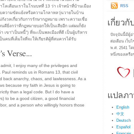
โลเตือนเราในโรมบทที่ 13 ว่า เจ้าหน้าที่บ้านเมือง
RSS
ระงับความขัดแย้งหรือความโกลาหลวุ่นวายในบ้าน
เกี่ยวกั
ไม่กังวลเกี่ยวกับการรักษากฎหมาย เพราะความเชื่อ
ยิ่งกว่าที่กฎหมายบอกให้เป็นเสียอีก แต่ผมก็ยัง
ขา"เป็นหนี้") ที่จะเป็นพลเมืองที่ดี เป็นผู้บริหาร
ปัจจุบันนี้มี
ป็นคนที่เต็มใจที่จะให้เกียรติผู้ที่สมควรได้รับ
ต่อเดือน เว็บไ
พ.ศ. 2541 โด
s Verse...
หนึ่งของเครือ
 admit, I enjoy many of the privileges and
. Paul reminds us in Romans 13, that civil
old back anarchy, chaos, and lawlessness. As a
ws because my faith in Jesus is going to
แปลภา
ictly than a legal code. But I do have a
ays) to be a good citizen, a good financial
bor, and a person who willingly honors those
English
中文
Deutsch
Español
Français