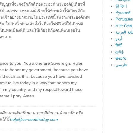
สัญญาที่จะจงรักภักดีต่อพระองค์ พระองค์ผู้เดียวที่
한국어
ิย์ แต่เพราะพระองค์เรียกให้ข้าพเจ้าให้เกียรติกับ
Русский
าพเจ้าอย่างมากมายในประเทศนี้ เพราะพระองค์เทพ
Português
วันนี้ ข้าพเจ้าตั้งใจที่จะใช้ชีวิตที่ให้เกียรติ
ภาษาไทย
ป็นพลเมืองที่ดี และให้เกียรติกับคนที่พบเจอใน
لغة العربية
 อาเมน
اُردو
हिन्दी
தமிழ்
తెలుగు
ance to you. You alone are Sovereign, Ruler,
فارسی
 me to honor my government, because you have
land such as this, because you have lavished
mmit to live today in a way that honors my
p in my country, and my respect toward those
 name I pray. Amen.
็นข้อคิดและคำอธิษฐาน หากมีคำถามข้อสงสัย หรือ
ได้ที่
help@verseoftheday.com