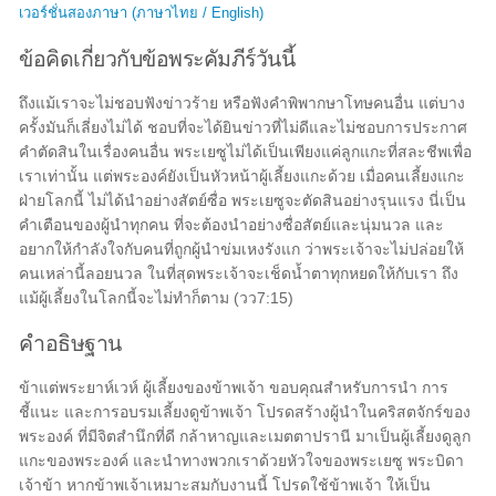
เวอร์ชั่นสองภาษา (ภาษาไทย / English)
ข้อคิดเกี่ยวกับข้อพระคัมภีร์วันนี้
ถึงแม้เราจะไม่ชอบฟังข่าวร้าย หรือฟังคำพิพากษาโทษคนอื่น แต่บาง
ครั้งมันก็เลี่ยงไม่ได้ ชอบที่จะได้ยินข่าวที่ไม่ดีและไม่ชอบการประกาศ
คำตัดสินในเรื่องคนอื่น พระเยซูไม่ได้เป็นเพียงแค่ลูกแกะที่สละชีพเพื่อ
เราเท่านั้น แต่พระองค์ยังเป็นหัวหน้าผู้เลี้ยงแกะด้วย เมื่อคนเลี้ยงแกะ
ฝ่ายโลกนี้ ไม่ได้นำอย่างสัตย์ซื่อ พระเยซูจะตัดสินอย่างรุนแรง นี่เป็น
คำเตือนของผู้นำทุกคน ที่จะต้องนำอย่างซื่อสัตย์และนุ่มนวล และ
อยากให้กำลังใจกับคนที่ถูกผู้นำข่มเหงรังแก ว่าพระเจ้าจะไม่ปล่อยให้
คนเหล่านี้ลอยนวล ในที่สุดพระเจ้าจะเช็ดน้ำตาทุกหยดให้กับเรา ถึง
แม้ผู้เลี้ยงในโลกนี้จะไม่ทำก็ตาม (วว7:15)
คำอธิษฐาน
ข้าแต่พระยาห์เวห์ ผู้เลี้ยงของข้าพเจ้า ขอบคุณสำหรับการนำ การ
ชี้แนะ และการอบรมเลี้ยงดูข้าพเจ้า โปรดสร้างผู้นำในคริสตจักร์ของ
พระองค์ ที่มีจิตสำนึกที่ดี กล้าหาญและเมตตาปรานี มาเป็นผู้เลี้ยงดูลูก
แกะของพระองค์ และนำทางพวกเราด้วยหัวใจของพระเยซู พระบิดา
เจ้าข้า หากข้าพเจ้าเหมาะสมกับงานนี้ โปรดใช้ข้าพเจ้า ให้เป็น