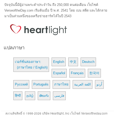
ปัจจุบันนี้มีผู้อ่านพระคำประจำวัน ถึง 250,000 คนต่อเดือน เว็บไซต์
VerseoftheDay.com เริ่มต้นเมื่อ ปี พ.ศ. 2541 โดย เบน สตีด และได้กลาย
มาเป็นส่วนหนึ่งของเครือข่ายฮาร์ทไล์ในปี 2543
แปลภาษา
เวอร์ชั่นสองภาษา:
English
中文
Deutsch
(ภาษาไทย / English)
Español
Français
한국어
Русский
Português
ภาษาไทย
اللغة العربية
اُردو
हिन्दी
தமிழ்
తెలుగు
فارسی
สงวนลิขสิทธิ์ © 1998-2026 บริษัท Heartlight, Inc เว็บไซต์ Verseoftheday.com