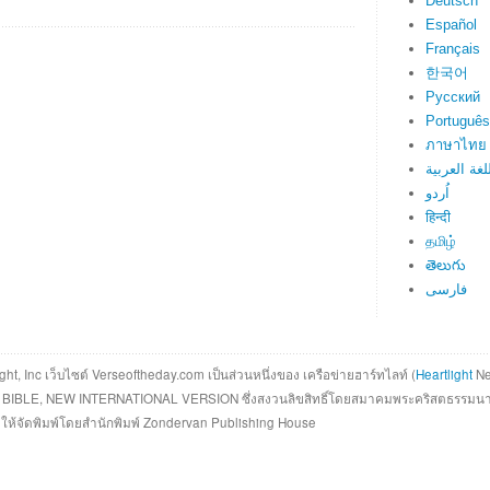
Deutsch
Español
Français
한국어
Русский
Português
ภาษาไทย
لغة العربية
اُردو
हिन्दी
தமிழ்
తెలుగు
فارسی
ght, Inc เว็บไซต์ Verseoftheday.com เป็นส่วนหนึ่งของ เครือข่ายฮาร์ทไลท์ (
Heartlight
Ne
Y BIBLE, NEW INTERNATIONAL VERSION ซึ่งสงวนลิขสิทธิ์โดยสมาคมพระคริสตธรรมนา
าตให้จัดพิมพ์โดยสำนักพิมพ์ Zondervan Publishing House