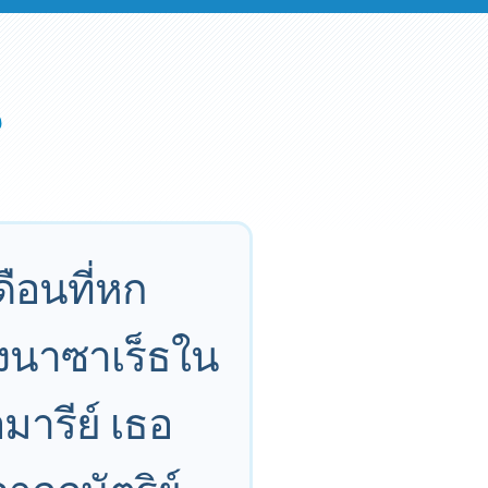
ดือนที่หก
องนาซาเร็ธใน
มารีย์ เธอ