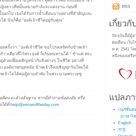
อารมณ์และความรู้สึกจริงๆ ทูตสวรรค์มาถึงเมืองนาซา
บหญิงสาวที่หมั้นหมายกำลังจะแต่งงาน ก่อนที่
RSS
้ออกไป เธอได้รับการย้ำเตือนบางอย่างที่สำคัญและ
เกี่ยวกั
้ นั่นก็คือ "องค์เจ้าชีวิตอยู่กับคุณ"
ปัจจุบันนี้มี
ต่อเดือน เว็บไ
อยครั้งว่า: "องค์เจ้าชีวิต ขอโปรดสถิตกับข้าพเจ้า
พ.ศ. 2541 โด
ค่ก้าวเดียวที่ไร้พระองค์ ก็เกินทนทานได้ " ข้าแต่ พระ
หนึ่งของเครือ
่ด้วยเพื่อเผชิญหน้ากับสิ่งต่างๆ ในชีวิต อย่างที่
องค์มาทุกยุคสมัย ข้าพเจ้าจึงเผชิญทุกวันใหม่ได้
พเจ้าไม่ได้ต่อสู้ตามลำพัง ในพระนามพระเยซู
แปลภา
็นข้อคิดและคำอธิษฐาน หากมีคำถามข้อสงสัย หรือ
ได้ที่
help@verseoftheday.com
เวอร์ชั่น
(ภาษาไทย
English
中文