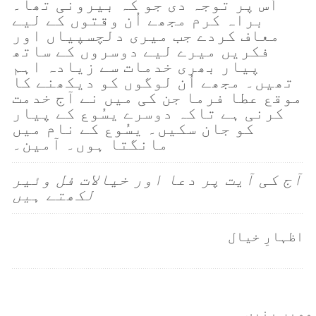
اُس پر توجہ دی جو کہ بیرونی تھا۔
براہ کرم مجھے اُن وقتوں کے لیے
معاف کردے جب میری دلچسپیاں اور
فکریں میرے لیے دوسروں کے ساتھ
پیار بھری خدمات سے زیادہ اہم
تھیں۔ مجھے اُن لوگوں کو دیکھنے کا
موقع عطا فرما جن کی میں نے آج خدمت
کرنی ہے تاکہ دوسرے یسُوع کے پیار
کو جان سکیں۔ یسُوع کے نام میں
مانگتا ہوں۔ آمین۔
آج کی آیت پر دعا اور خیالات فل وئیر
لکھتے ہیں
اظہارِ خیال
ممبر بنیں