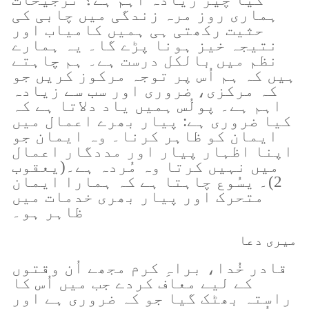
ہماری روز مرہ زندگی میں چابی کی
حثیت رکھتی ہی ہمیں کامیاب اور
نتیجہ خیز ہونا پڑے گا۔ یہ ہمارے
نظم میں بالکل درست ہے۔ ہم چاہتے
ہیں کہ ہم اُس پر توجہ مرکوز کریں جو
کہ مرکزی، ضروری اور سب سے زیادہ
اہم ہے۔ پولُس ہمیں یاد دلاتا ہے کہ
کیا ضروری ہے: پیار بھرے اعمال میں
ایمان کو ظاہر کرنا۔ وہ ایمان جو
اپنا اظہار پیار اور مددگار اعمال
میں نہیں کرتا وہ مُردہ ہے۔(یعقوب
2)۔ یسُوع چاہتا ہے کہ ہمارا ایمان
متحرک اور پیار بھری خدمات میں
ظاہر ہو۔
میری دعا
قادر خُدا، براہِ کرم مجھے اُن وقتوں
کے لیے معاف کردے جب میں اُس کا
راستہ بھٹک گیا جو کہ ضروری ہے اور