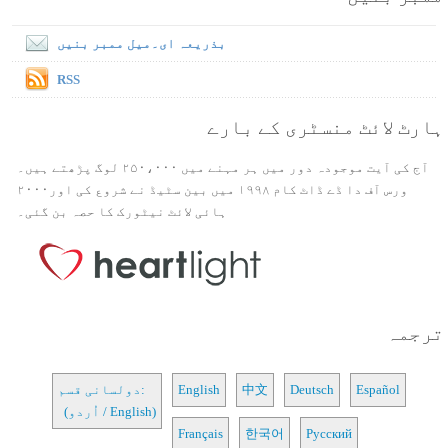
بذریعہ ای۔میل ممبر بنیں
RSS
ہارٹ لائٹ منسٹری کے بارے
آج کی آیت موجودہ دور میں ہر مہنے میں ۲۵۰،۰۰۰ لوگ پڑھتے ہیں۔
ورس آف دا ڈے ڈاٹ کام ۱۹۹۸ میں بین سٹیڈ نے شروع کی اور۲۰۰۰
ہائی لائٹ نیٹورک کا حصہ بن گئی۔
ترجمہ
Español
Deutsch
中文
English
دولسانی قسم:
(اُردو / English)
Français
한국어
Русский