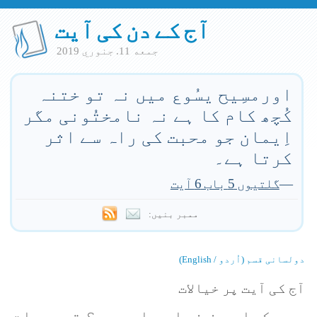
آج کے دن کی آیت
جمعه 11. جنوري 2019
اورمسِیح یسُوع میں نہ تو ختنہ
کُچھ کام کا ہے نہ نامختُونی مگر
اِیمان جو محبت کی راہ سے اثر
کرتا ہے۔
—
گلتیوں 5 باب 6 آیت
ممبر بنیں:
دولسانی قسم (اُردو / English)
آج کی آیت پر خیالات
کیا چیز زیادہ اہم ہے؟ ترجیحات