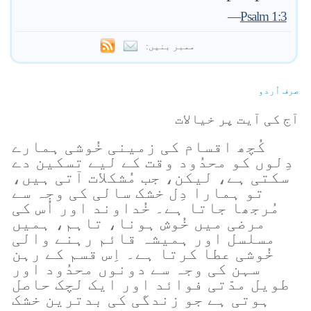
—
Psalm 1:3
ممبر بنیں:
صرف اُردو
آج کی آیت پر خیالات
کُچھ اقسام کی زمینی خُوشی ہمارے
دِلوں کو محدُود وقت کے لیے تسکین دے
سکتی ہے، لیکن، جب مُشکلات آتی ہیں،
تو ہمارا دِل خشک سالی کی وجہ سے
مُرجھا جاتا ہے۔ خُداوند اور اُس کی
مرضی میں خُوش ہونا، تاہم، ہمیں
مسلسل اور ہمیشہ قائم رہنے والی
خُوشی عطا کرتا ہے۔ اِس قسم کے رہن
سہن کی وجہ سے دونوں محدُود اور
طویل مدّتی فوائد اور ایک لچک حاصل
ہوتی ہے جو زندگی کی بدترین خشک