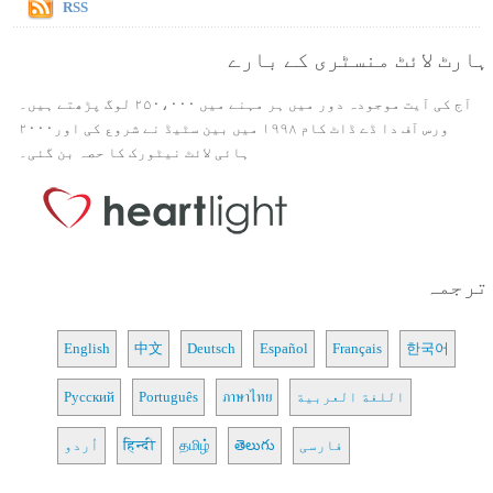
RSS
ہارٹ لائٹ منسٹری کے بارے
آج کی آیت موجودہ دور میں ہر مہنے میں ۲۵۰،۰۰۰ لوگ پڑھتے ہیں۔
ورس آف دا ڈے ڈاٹ کام ۱۹۹۸ میں بین سٹیڈ نے شروع کی اور۲۰۰۰
ہائی لائٹ نیٹورک کا حصہ بن گئی۔
ترجمہ
English
中文
Deutsch
Español
Français
한국어
اللغة العربية
ภาษาไทย
Português
Русский
فارسی
తెలుగు
தமிழ்
हिन्दी
اُردو