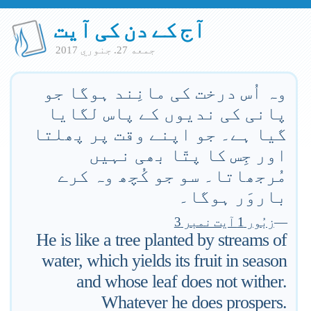
آج کے دن کی آیت
جمعه 27. جنوري 2017
وہ اُس درخت کی مانِند ہوگا جو
پانی کی ندیوں کے پاس لگایا
گیا ہے۔ جو اپنے وقت پر پھلتا
اور جِس کا پتّا بھی نہیں
مُرجھاتا۔ سو جو کُچھ وہ کرے
باروَر ہوگا۔
—
زبُور 1 آیت نمبر 3
He is like a tree planted by streams of
water, which yields its fruit in season
and whose leaf does not wither.
Whatever he does prospers.