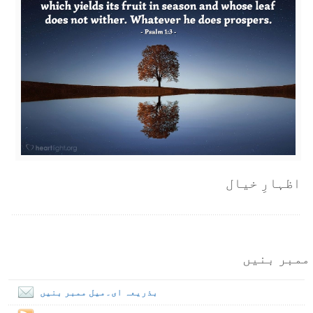
اظہارِ خیال
ممبر بنیں
بذریعہ ای۔میل ممبر بنیں