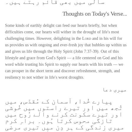
سالی میں بھی قائم رہتے ہیں۔
Thoughts on Today's Verse...
Some kinds of earthly delight can feed our hearts briefly, but when
difficulties come, our hearts will wither in the drought of life's most
challenging times. However, delighting in the
Lord
and in his will for
us provides us with ongoing and ever-fresh joy that bubbles up within us
and gives us life through the Holy Spirit (John 7:37-39). Out of this
lifestyle and grace from God's Spirit — a life centered on God and his
word while trusting his Spirit to supply our hearts with his truth — we
can prosper in the short term and discover refreshment, strength, and
resiliency to not wither in life's worst droughts.
میری دعا
پیارے خُدا، آسمان کے مُقدّس، میں
تُجھ میں اور تیرے راستوں میں خُوشی
اور تیرے سکونت کرنے والے رُوح میں
تازگی محوس کرتا ہُوں۔ براہِ کرم
میری زندگی کے ہر دِن میں تیری مرضی