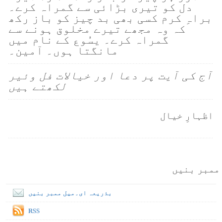
دل کو تیری بڑائی سے گمراہ کرے۔
براہِ کرم کسی بھی بد چیز کو باز رکھ
کہ وہ مجھے تیرے مخلوق ہونے سے
گمراہ کرے۔ یسُوع کے نام میں
مانگتا ہوں۔ آمین۔
آج کی آیت پر دعا اور خیالات فل وئیر
لکھتے ہیں
اظہارِ خیال
ممبر بنیں
بذریعہ ای۔میل ممبر بنیں
RSS