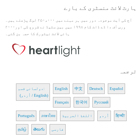
ہارٹ لائٹ منسٹری کے بارے
آج کی آیت موجودہ دور میں ہر مہنے میں ۲۵۰،۰۰۰ لوگ پڑھتے ہیں۔
ورس آف دا ڈے ڈاٹ کام ۱۹۹۸ میں بین سٹیڈ نے شروع کی اور۲۰۰۰
ہائی لائٹ نیٹورک کا حصہ بن گئی۔
ترجمہ
Español
Deutsch
中文
English
دولسانی قسم:
(اُردو / English)
Français
한국어
Русский
हिन्दी
اُردو
اللغة العربية
ภาษาไทย
Português
فارسی
తెలుగు
தமிழ்