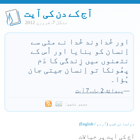
آج کے دن کی آیت
منگل 7. فروري 2012
اور خُداوند خُدا نے مٹی سے
اِنسان کو بنایا اور اُس کے
نتھنوں میں زِندگی کا دَم
پھُونکا تو اِنسان جیتی جان
ہُؤا۔
—
پیدائش 2 باب 7 آیت
ممبر بنیں:
دولسانی قسم (اُردو / English)
آج کی آیت پر خیالات