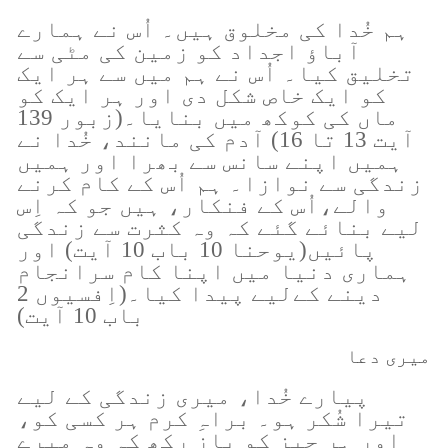
ہم خُدا کی مخلوق ہیں۔ اُس نے ہمارے
آباؤ اجداد کو زمین کی مٹی سے
تخلیق کیا۔ اُس نے ہم میں سے ہر ایک
کو ایک خاص شکل دی اور ہر ایک کو
ماں کی کوکھ میں بنایا۔(زبور 139
آیت 13 تا 16) آدم کی مانند، خُدا نے
ہمیں اپنے سانس سے بھرا اور ہمیں
زندگی سے نوازا۔ ہم اُس کے کام کرنے
والے،اُس کے فنکار، ہیں جو کہ اِس
لیے بنائے گئے کہ وہ کثرت سے زندگی
پائیں(یوحنا 10 باب 10 آیت) اور
ہماری دنیا میں اپنا کام سرانجام
دینے کےلیے پیدا کیا۔(اِفسیوں 2
باب 10 آیت)
میری دعا
پیارے خُدا، میری زندگی کے لیے
تیرا شُکر ہو۔ براہِ کرم ہر کسی کو،
اور ہر چیز کو باز رکھ کہ وہ میرے