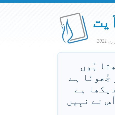
آیت
تا ہُوں
جُھوٹا ہے
 دیکھا ہے
ُس نے نہِیں