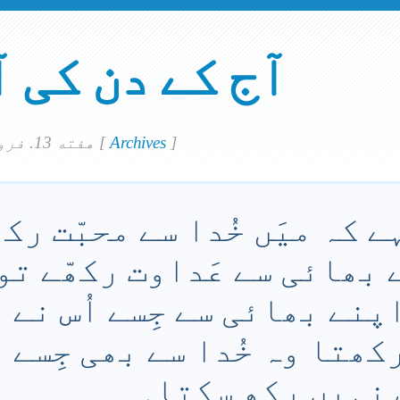
آج کے دن کی 
]
Archives
[
هفته 13. فروري 2021
 کہ میَں خُدا سے محبّت رکھ
بھائی سے عَداوت رکھّے تو 
اپنے بھائی سے جِسے اُس نے
رکھتا وہ خُدا سے بھی جِسے ا
 نہِیں رکھ سکتا۔