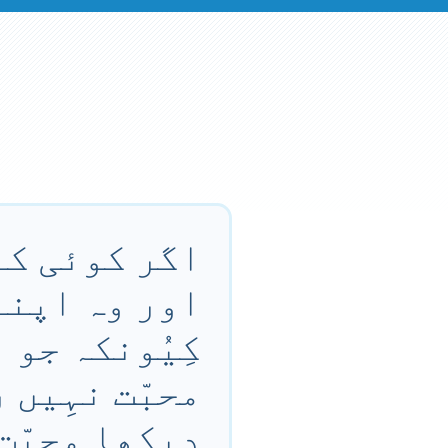
اگر کوئی کہے
اور وہ اپنے 
کِیُونکہ جو 
محبّت نہِیں 
دیکھا محبّت