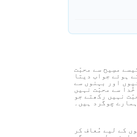
سے مسِیح سے محبّت
تے ہوئے جواب دیتا
یوں اور بہنوں سے
خُدا سے محبّت نہیں
بّت نہیں رکھتے جو
مارے چوگرد ہیں۔
ں کے لیے مُعاف کر
 اپنے دِل میں جگہ