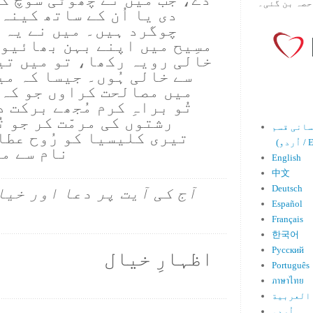
حصہ بن گئی۔
دی یا اُن کے ساتھ کینہ
چوگرد ہیں۔ میں نے یہ 
مسِیح میں اپنے بہن بھائیوں
خالی رویہ رکھا، تو میں تیر
سے خالی ہُوں۔ جیسا کہ می
میں مصالحت کراوں جو کہ 
تُو براہِ کرم مُجھے برکت 
رشتوں کی مرمّت کر جو ت
تیری کلیسیا کو رُوح عطا
Engl)
نام سے ما
English
中文
Deutsch
آج کی آیت پر دعا اور خیا
Español
Français
한국어
Русский
اظہارِ خیال
Português
ภาษาไทย
العربية
اُردو