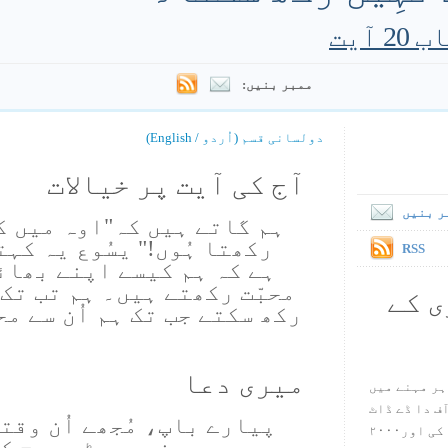
ممبر بنیں:
دولسانی قسم (اُردو / English)
آج کی آیت پر خیالات
ر بنیں
ہم گاتے ہیں کہ"اوہ میں کی
رکھتا ہُوں!" یسُوع یہ کہ
RSS
ہے کہ ہم کیسے اپنے بھائ
محبّت رکھتے ہیں۔ ہم تب تک 
ی کے
رکھ سکتے جب تک ہم اُن سے مح
ہ
میری دعا
ہر مہنے میں
س آف دا ڈے ڈاٹ
پیارے باپ، مُجھے اُن وقتو
کام ۱۹۹۸ میں بین سٹیڈ نے شروع کی اور۲۰۰۰
دے، جب میں نے چھوٹی سوچ کو