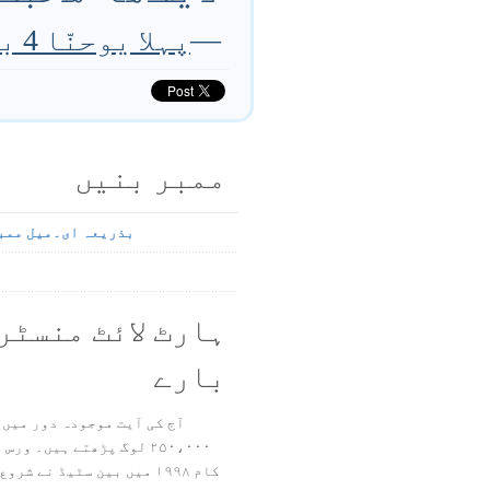
—
پہلا یوحنّا 4 باب 20 آیت
ممبر بنیں
بذریعہ ای۔میل ممب
ہارٹ لائٹ منسٹر
بارے
آج کی آیت موجودہ دور میں 
۲۵۰،۰۰۰ لوگ پڑھتے ہیں۔ ور