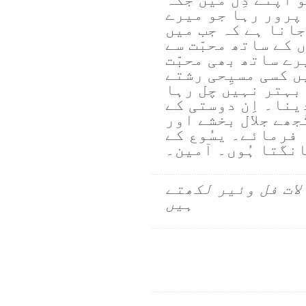
 پرور رہا جو میرے
جانا ہے کہ جب میں
 کے ساتھ محبّت سے
ے ساتھ بھی محبّت
ں کسی مسیِحی رشتے
بہتر نہیں چل رہا
دینا۔ اِن دوستی کے
ُجھے جلال بخشے اور
 فرمائے۔ یسُوع کے
نگتا ہُوں۔ آمین۔
لات فل وئیر لکھتے
ہیں