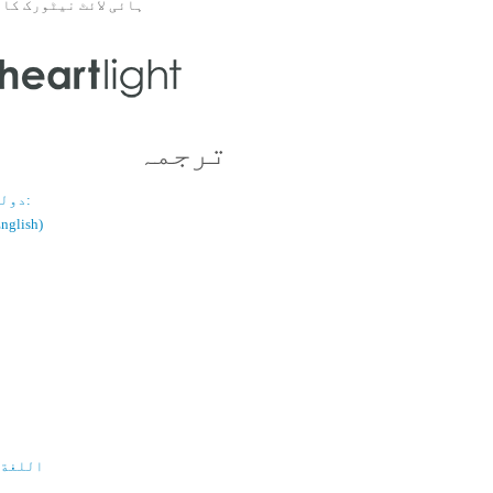
ہائی لائٹ نیٹورک کا 
ترجمہ
دولسانی قسم:
(اُردو / ish
اللغة 