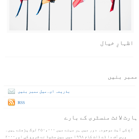
اظہارِ خیال
ممبر بنیں
بذریعہ ای۔میل ممبر بنیں
RSS
ہارٹ لائٹ منسٹری کے بارے
آج کی آیت موجودہ دور میں ہر مہنے میں ۲۵۰،۰۰۰ لوگ پڑھتے ہیں۔
ورس آف دا ڈے ڈاٹ کام ۱۹۹۸ میں بین سٹیڈ نے شروع کی اور۲۰۰۰