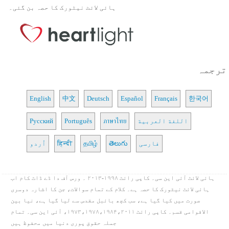
ہائی لائٹ نیٹورک کا حصہ بن گئی۔
ترجمہ
English
中文
Deutsch
Español
Français
한국어
اللغة العربية
ภาษาไทย
Português
Русский
فارسی
తెలుగు
தமிழ்
हिन्दी
اُردو
ہائی لائٹ آئی این سی۔ کاپی رائٹ ۱۹۹۸-۲۰۱۳ ۔ ورس آف دا ڈے ڈاٹ کام اب
ہائی لائٹ نیٹورک کا حصہ ہے۔ کلام کے تمام سوالات، جن کا اشارہ دوسری
صورت میں کیا گیا ہے، سب کچھ بائبل مقدس سے لیا گیا ہے، نیا بین
الاقوامی قسم۔ کاپی رائٹ ۱۹۷۳،۱۹۷۸،۱۹۸۴،۲۰۱۱، آئی این سی۔ تمام
جملہ حقوق پوری دنیا میں محفوظ ہیں