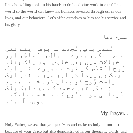
Let's be willing tools in his hands to do his divine work in our fallen
world so the world can know his holiness revealed through us, in our
lives, and our behaviors. Let's offer ourselves to him for his service and
his glory.
میری دعا
مُقدس باپ،مُجھے نہ صِرف اپنے فضل
سے، بلکہ، میرے اعمال،الفاظ، اور
خیالات میں بھی خالِص اور پاک بنا۔
رُوح القُدُس کی قوت سے میرے اندر ایک
پاک دِل پیدا کر اور میرے اندر ایک
راست رُوح کو بحال کر۔ شاید میری
زندگی تیرے حمد کے لیے ایک پاک
قُربانی ہو۔ یسُوع کے نام سے مانگتا
ہُوں۔ آمین۔
My Prayer...
Holy Father, we ask that you purify us and make us holy — not just
because of your grace but also demonstrated in our thoughts, words, and