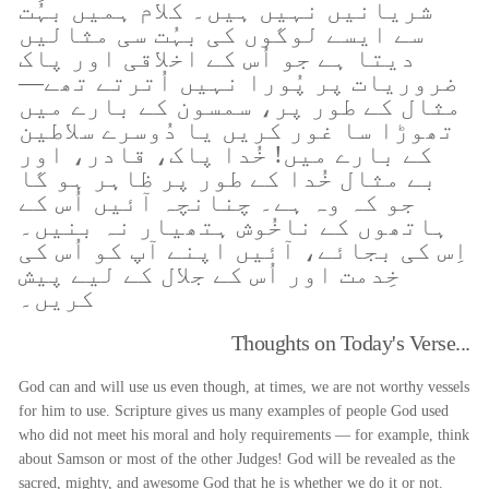
شریانیں نہیں ہیں۔ کلام ہمیں بہُت
سے ایسے لوگوں کی بہُت سی مثالیں
دیتا ہے جو اُس کے اخلاقی اور پاک
ضروریات پر پُورا نہیں اُترتے تھے—
مثال کے طور پر، سمسون کے بارے میں
تھوڑا سا غور کریں یا دُوسرے سلاطین
کے بارے میں! خُدا پاک، قادر، اور
بے مثال خُدا کے طور پر ظاہر ہو گا
جو کہ وہ ہے۔ چنانچہ آئیں اُس کے
ہاتھوں کے ناخُوش ہتھیار نہ بنیں۔
اِس کی بجائے، آئیں اپنے آپ کو اُس کی
خِدمت اور اُس کے جلال کے لیے پیش
کریں۔
Thoughts on Today's Verse...
God can and will use us even though, at times, we are not worthy vessels
for him to use. Scripture gives us many examples of people God used
who did not meet his moral and holy requirements — for example, think
about Samson or most of the other Judges! God will be revealed as the
sacred, mighty, and awesome God that he is whether we do it or not.