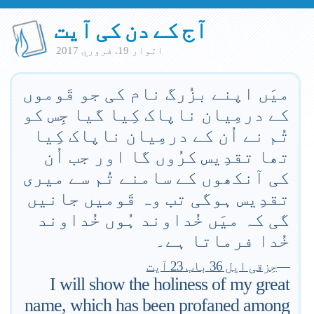
آج کے دن کی آیت
اتوار 19. فروري 2017
میَں اپنے بزُرگ نام کی جو قَوموں
کے درمِیان ناپاک کِیا گیا جِس کو
تُم نے اُن کے درمِیان ناپاک کِیا
تھا تقدِیس کرُوں گا اور جب اُن
کی آنکھوں کے سامنے تُم سے میری
تقدِیس ہوگی تب وہ قَومیں جانیں
گی کہ میَں خُداوند ہُوں خُداوند
خُدا فرماتا ہے۔
—
حِزقی ایل 36 باب 23 آیت
I will show the holiness of my great
name, which has been profaned among