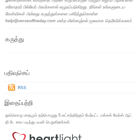
இன்றைக்கான வார்த்தை அதின் கருப்பொருள் மற்றும் ஜெபம் ஆகியவை
சகோதரர் பில்வேர் அவர்களால் எழுதப்படுகிறது. நீங்கள் உங்களுடைய
கேள்விகள் அல்லது கருத்துக்களை பகிர்ந்துகொள்ள
help@verseoftheday.com என்ற மின்னஞ்சல் மூலமாக தெரிவிக்கலாம்.
கருத்து
பதிவுசெய்
RSS
இதைப்பற்றி
ஒவ்வொரு மாதமும் தற்பொழுது 5 லட்சத்திற்கும் மேற்பட்ட மக்கள் வேர்ஸ் ஆப்
தி டே வை படித்து பயன் பெறுகிறார்கள்.