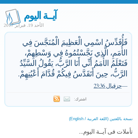
آيــة اليوم
الأحد 19. فبراير 2017
فَأُقَدِّسُ اسْمِي الْعَظِيمَ الْمُنَجَّسَ فِي
الأُمَمِ، الَّذِي نَجَّسْتُمُوهُ فِي وَسْطِهِمْ،
فَتَعْلَمُ الأُمَمُ أَنِّي أَنَا الرَّبُّ، يَقُولُ السَّيِّدُ
الرَّبُّ، حِينَ أَتَقَدَّسُ فِيكُمْ قُدَّامَ أَعْيُنِهِمْ.
—
حزقيال 23:36
اشترك:
نسخة باللغتين (اللغة العربية / English)
تأملات فى آيــة اليوم...