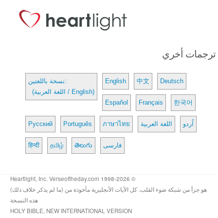
ترجمات أخري
Deutsch
中文
English
نسخة باللغتين:
(اللغة العربية / English)
Español
Français
한국어
اُردو
اللغة العربية
ภาษาไทย
Português
Русский
فارسی
తెలుగు
தமிழ்
हिन्दी
© 1998-2026 Heartlight, Inc. Verseoftheday.com
هو جزأ من شبكة ضوء القلب. كل الأيات الأنجليزية مأخوذة من (ما لم يذكر خلاف ذلك)
هذه النسخة
HOLY BIBLE, NEW INTERNATIONAL VERSION