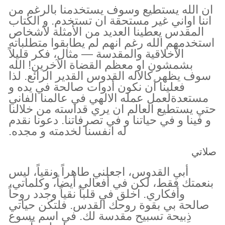
ان الله يستطيع وسوف يستخدمنا بالرغم من
اننا اواني غير مستحقة ان تستخدم. و الكتاب
المقدس يعطينا العديد من الأمثلة لأشخاص
استخدمهم الله رغم انهم لم يطابقوا متطلباته
الأخلاقية والمقدسة — مثال، فكر قليلاً
بشمشون او معظم القضاة الآخرين! الله
سوف يظهر كالاله القدوس القدير الرائع. لذا
فعلينا أن نكون أدوات صالحة في يده و
مستعدةلعمل عمله الالهي في عالمنا الفاني
حتي يستطيع العالم ان يري قداسته من خلالنا
و فينا و في حياتنا و في تصرفاتنا. دعونا نقدم
له انفسنا لخدمته و مجده.
صلاتي
أبي القدوس، اجعلني طاهراً ونقياً، ليس
بنعمتك فقط، لكن في أفعالي أيضاً، وكلماتي،
وأفكاري. اخلق في قلباً نقياً وجدد روحاً
صالحة بي بقوة روحك القدس. فلتكن حياتي
ذِبيحة تسبيح مقدسة لك. في اسم يسوع