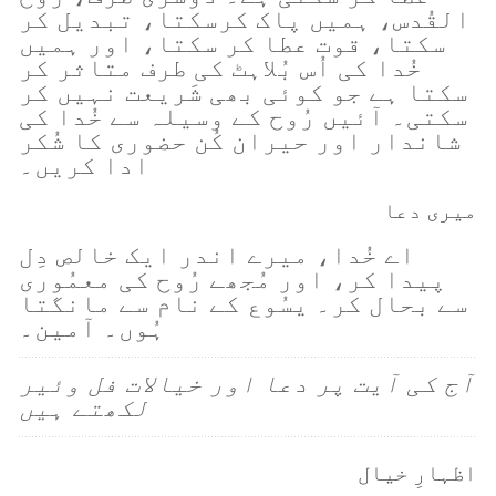
القُدس، ہمیں پاک کرسکتا، تبدیل کر
سکتا، قوت عطا کر سکتا، اور ہمیں
خُدا کی اُس بُلاہٹ کی طرف متاثر کر
سکتا ہے جو کوئی بھی شَریعت نہیں کر
سکتی۔ آئیں رُوح کے وسیلہ سے خُدا کی
شاندار اور حیران کُن حضوری کا شُکر
ادا کریں۔
میری دعا
اے خُدا، میرے اندر ایک خالص دِل
پیدا کر، اور مُجھے رُوح کی معمُوری
سے بحال کر۔ یسُوع کے نام سے مانگتا
ہُوں۔ آمین۔
آج کی آیت پر دعا اور خیالات فل وئیر
لکھتے ہیں
اظہارِ خیال