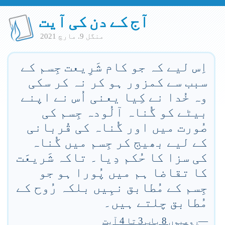
آج کے دن کی آیت
منگل 9. مارچ 2021
اِس لیے کہ جو کام شَرِیعت جِسم کے
سبب سے کمزور ہو کر نہ کر سکی
وہ خُدا نے کِیا یعنی اُس نے اپنے
بیٹے کو گُناہ آلُودہ جِسم کی
صُورت میں اور گُناہ کی قُربانی
کے لیے بھیج کر جِسم میں گُناہ
کی سزا کا حُکم دِیا۔ تاکہ شَریعَت
کا تقاضا ہم میں پُورا ہو جو
جِسم کے مُطابق نہِیں بلکہ رُوح کے
مُطابق چلتے ہیں۔
—
رومیوں 8 باب 3 تا 4 آیت