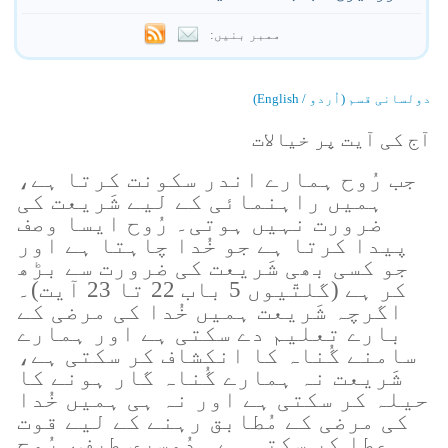
ممبر بنیں:
دولسانی قسم (اُردو / English)
آج کی آیت پر خیالات
جب رُوح ہمارے اندر سکونت کرتا ہے،
ہمیں راہنمائی کے لیے شَریعت کی
ضرورت نہیں ہوتی۔ رُوح ایسا وصف
پیدا کرتا ہے جو خُدا چاہتا ہے اور
جو کسی بھی شَریعت کی ضرورت سے بڑھ
کر ہے (گلتّیوں 5 باب 22 تا 23 آیت)۔
اگرچہ شَریعت ہمیں خُدا کی مرضی کے
بارے تعلیم دے سکتی ہے اور ہمارے
سامنے گُناہ کا انکشاف کر سکتی ہے،
شَریعت نہ ہمارے گُناہ گار ہونے کا
حیلہ کر سکتی ہے اور نہ ہی ہمیں خُدا
کی مرضی کے مُطابق رہنے کے لیے قوت
عطا کر سکتی ہے۔ دُوسری طرف، رُوح