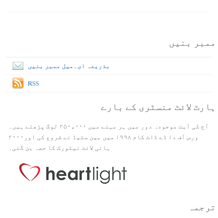
ممبر بنیں
بذریعہ ای۔میل ممبر بنیں
RSS
ہارٹ لائٹ منسٹری کے بارے
آج کی آیت موجودہ دور میں ہر مہنے میں ۲۵۰،۰۰۰ لوگ پڑھتے ہیں۔
ورس آف دا ڈے ڈاٹ کام ۱۹۹۸ میں بین سٹیڈ نے شروع کی اور۲۰۰۰
ہائی لائٹ نیٹورک کا حصہ بن گئی۔
ترجمہ