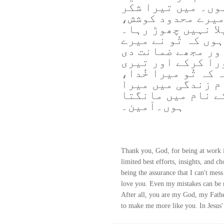
وں۔ میں تیرا شکر
 میرے محدود کوشش،
ا نہیں چھوڑ رہا۔
وں کہ تُو نے میرے
ور مجھے ضمانت دی
ورا کرکے اور تیری
کہ تُو میرا خُدا،
م زندگی میں میرا
ے نام میں مانگتا
ہوں۔آمین۔
Thank you, God, for being at work 
limited best efforts, insights, and 
being the assurance that I can't mess
love you. Even my mistakes can be r
After all, you are my God, my Fathe
to make me more like you. In Jesus