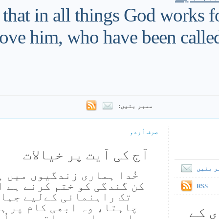
hat in all things God works f
ove him, who have been called
ممبر بنیں:
صرف اُردو
آج کی آیت پر خیالات
ر بنیں
خُدا ہماری زندگیوں میں ہ
کن گندگی کو ختم کرنے ہے ا
RSS
تک راہنمائی کےلیے جہاں
چاہتا، وہ ابھی کام پر ہے
ی کے
اور جہاں ہم جاتے ہیں اُس