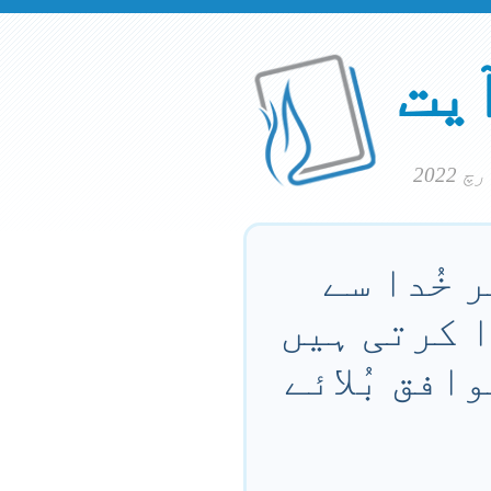
آیت
 خُدا سے
ا کرتی ہیں
وافق بُلائے