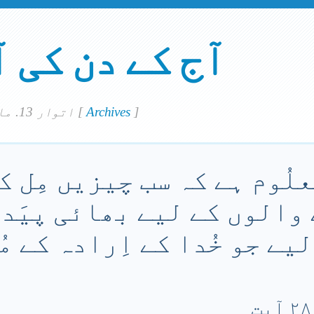
آج کے دن کی 
]
Archives
[
اتوار 13. مارچ 2022
لُوم ہے کہ سب چیزیں مِل کر
 والوں کے لیے بھائی پیَد
لیے جو خُدا کے اِرادہ کے مُ