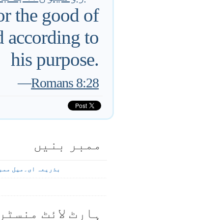
or the good of
 according to
his purpose.
—
Romans 8:28
ممبر بنیں
بذریعہ ای۔میل ممب
ہارٹ لائٹ منسٹر