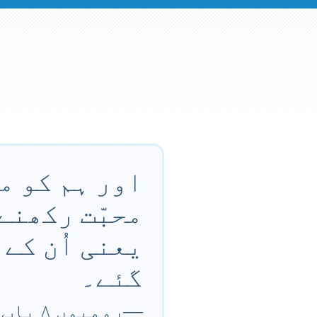
اور ہم کو مع
محبّت رکھنے
یعنی اُن کے 
گئے۔
—
رومیوں ۸ باب ۲۸ آیت