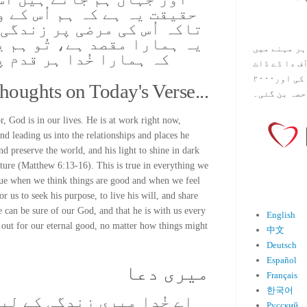
حقیقت یہ ہے کہ ہم اُس کے و
تاکہ اُس کی مرضی پر زندگی
یہ ہمارا مقصد ہے، تُو ہم 
ہر مہنے میں
کہ ہمارا خُدا ہر قدم 
س آف دا ڈے ڈاٹ
کام ۱۹۹۸ میں بین سٹیڈ نے شروع کی اور۲۰۰۰
houghts on Today's Verse...
حصہ بن گئی۔
, God is in our lives. He is at work right now,
nd leading us into the relationships and places he
and preserve the world, and his light to shine in dark
uture (Matthew 6:13-16). This is true in everything we
rue when we think things are good and when we feel
or us to seek his purpose, to live his will, and share
we can be sure of our God, and that he is with us every
English
 out for our eternal good, no matter how things might
中文
Deutsch
Español
میری دعا
Français
한국어
اے خُدا میری زندگی کے لی
Русский