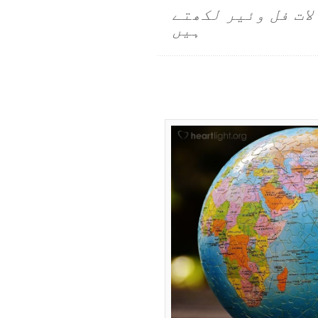
لات فل وئیر لکھتے
ہیں