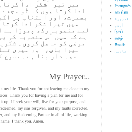
میں تیرا شکر ادا کرتاہ
Português
ادا کرتا ہوں کہ تُو مجھے
ภาษาไทย
بصیرت، اور انتخاب پر اکیل
العربية
میں تیرا شکر ادا کرتا ہ
اُردو
لیے منصوبہ رکھ چھوڑا ہے ا
हिन्दी
ہے کہ میں اُس منصوبہ کو پ
தமிழ்
مرضی کو حاصل کروں۔ شکریہ 
తెలుగు
میرا باپ، اور میری تما
فارسی
حصہ دار بنا ہے۔ یسوع ک
My Prayer...
in my life. Thank you for not leaving me alone to my
choices. Thank you for having a plan for me and for
 it up if I seek your will, live for your purpose, and
edeemed, my sins forgiven, and my faults corrected.
r, and my Redeeming Partner in all of life, working
' name, I thank you. Amen.