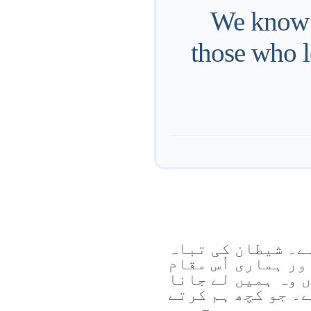
We know t
those who l
ے۔ شیطان کی تباہ
ور ہماری اُس مقام
 وہ ہمیں لے جانا
۔ جو کچھ ہم کرتے
 میں یہ سب سچ ہے۔