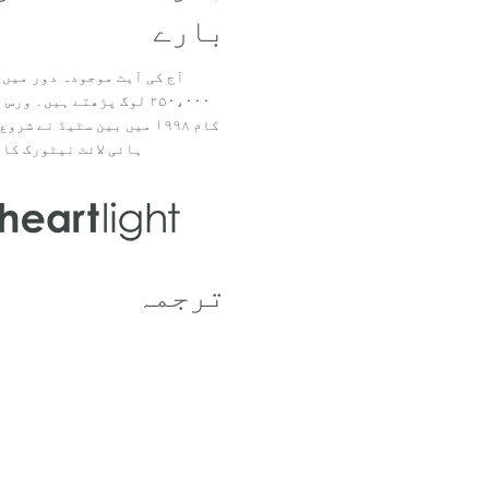
بارے
آج کی آیت موجودہ دور میں 
۲۵۰،۰۰۰ لوگ پڑھتے ہیں۔ ور
ہائی لائٹ نیٹورک کا 
ترجمہ