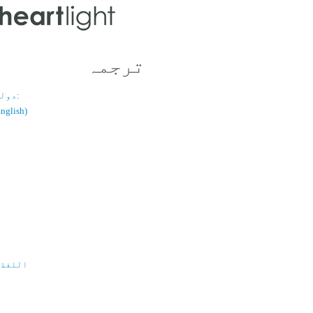
ترجمہ
دولسانی قسم:
(اُردو / ish
اللغة 