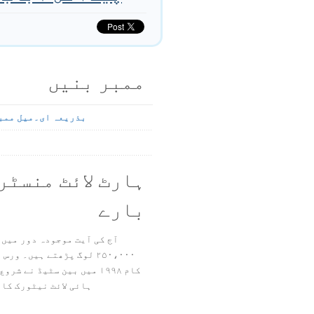
ممبر بنیں
بذریعہ ای۔میل ممب
ہارٹ لائٹ منسٹر
بارے
آج کی آیت موجودہ دور میں 
۲۵۰،۰۰۰ لوگ پڑھتے ہیں۔ ور
ہائی لائٹ نیٹورک کا 