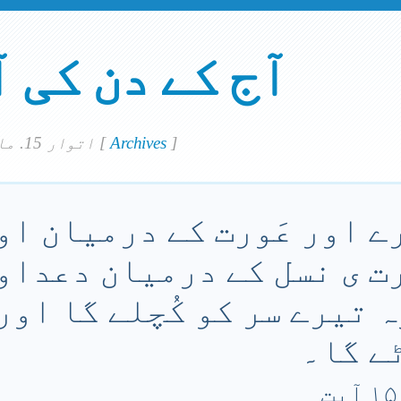
آج کے دن کی 
]
Archives
[
اتوار 15. مارچ 2020
ے اور عَورت کے درمیان او
رت ی نسل کے درمیان دعداو
تیرے سر کو کُچلے گا اور ت
ٹے گا۔