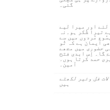
گئی۔
لنے اور میرا لیے
ے تیرا شُکر ہو۔نہ
ُوع مُردوں میں سے
ی ایمان ہے کہ تُو
ی حضوری میں مجھے
 گا۔ اِس ابدی فتح
ری حمد کرتا ہوں۔
آمین۔
لات فل وئیر لکھتے
ہیں