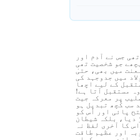
تھی جس نے آدم اور
یچھے جو شخصیت تھی
لعنت میں بھی، حتیٰ
لاد میں جدوجہد کی
تقبل کے لیے اچھا
وہ مستقبل آتا ہے!
لیب پر معرکہ جیت
 سب کُچھ تبدیل ہو
ح پائی اور اُس کو
ڑ دیا، بلکہ شیطان
اس کا آخری لفظ نہ
بہ اور عظیم طاقت
دروازے پر ہی کچلی