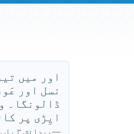
اور میں تیر
نسل اور عَو
ڈالونگا۔ وہ 
ایِڑی پر کا
—
پیدائش ۳ باب ۱۵ آیت