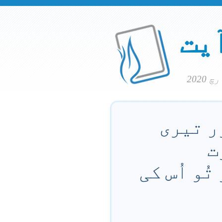
آیت
ر تیری
ت
ُو اُس کی