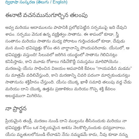
ద్విభాషా సంస్కరణ (తెలుగు / English)
ఈనాటి వచనమునుగూర్చిన తలంపు
అవ్వ మరియు ఆదాములను పాపానికి ప్రలోభపెట్టిన సర్పముపై ఇది దేవుని
శాపం. సర్పము వెనుక ఉన్న వ్యక్తిత్వం సాతాను. ఈ శాపంలో కూడా, స్త్రీ
సంతానం మరియు సాతాను మధ్య పోరాటం గుర్తించడంలో కూడా, దేవుడు
మన మంచి భవిష్యత్తు కోసం తన వాగ్దానాన్ని పొందుపరిచాడు. యేసులో, ఆ
భవిష్యత్తు వస్తుంది! సిలువలో జరిగిన యుద్ధంలో సాతాను గెలిచినట్లు
కనిపిస్తాడు, కాని మూడు రోజులు గడిచేకొద్దీ సమస్తము మారిపోయెను .
మరణంపై యేసు సాధించిన విజయం అపవాదికి కేవలం "గాయపడిన మడమ"
ను మాత్రమే వదిలివేస్తుంది, కాని మరణాన్ని చివరి పదంగా మార్చకుండునట్లు
సాతానును శక్తిహీనం చేస్తుంది. యేసు యొక్క ఖాళీ సమాధి తలుపు వద్ద చేడు
మరియు దాని యొక్క ఉత్తమ ప్రణాళికలు మరియు గొప్ప శక్తి కేవలం
అబద్ధముగా మిగిలెను.
నా ప్రార్థన
ప్రియమైన తండ్రీ, మరణం నుండి దాని ముల్లును తీసినందుకు మరియు నా
భవిష్యత్తు కోసం ఒక నిశ్చయమైన ఆశను నెలకొల్పినందుకు ధన్యవాదాలు.
యేసు మృతులలోనుండి లేచాడని నేను నమ్మడమే కాదు, నీవు కూడా నన్ను