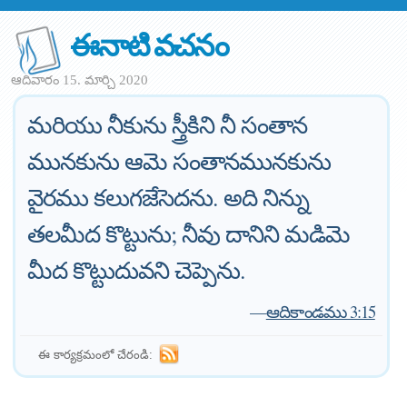
ఈనాటి వచనం
ఆదివారం 15. మార్చి 2020
మరియు నీకును స్త్రీకిని నీ సంతాన
మునకును ఆమె సంతానమునకును
వైరము కలుగజేసెదను. అది నిన్ను
తలమీద కొట్టును; నీవు దానిని మడిమె
మీద కొట్టుదువని చెప్పెను.
—
ఆదికాండము 3:15
ఈ కార్యక్రమంలో చేరండి: