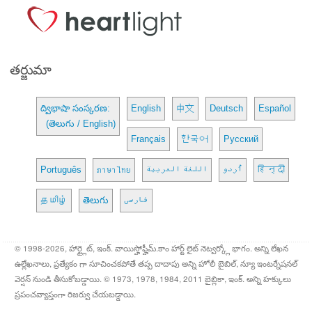
తర్జుమా
ద్విభాషా సంస్కరణ:
English
中文
Deutsch
Español
(తెలుగు / English)
Français
한국어
Русский
Português
ภาษาไทย
اللغة العربية
اُردو
हिन्दी
தமிழ்
తెలుగు
فارسی
© 1998-2026, హార్ట్లైట్, ఇంక్. వాయిస్హోఫ్హీమ్.కాం హార్ట్ లైట్ నెట్వర్క్లో భాగం. అన్ని లేఖన
ఉల్లేఖనాలు, ప్రత్యేకం గా సూచించకపోతే తప్ప దాదాపు అన్ని హోలీ బైబిల్, న్యూ ఇంటర్నేషనల్
వెర్షన్ నుండి తీసుకోబడ్డాయి. © 1973, 1978, 1984, 2011 బైబ్లికా, ఇంక్. అన్ని హక్కులు
ప్రపంచవ్యాప్తంగా రిజర్వు చేయబడ్డాయి.