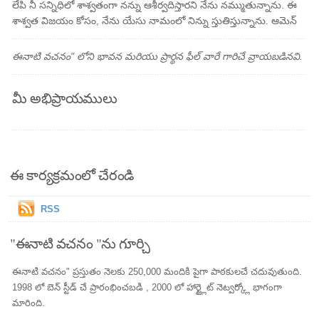
లేపి నీ సన్నిధిలో శాశ్వతంగా నన్ను ఆశీర్వదిస్తారని నేను నమ్ముతున్నాను. ఈ
శాశ్వత విజయం కోసం, నేను యేసు నామంలో నిన్ను స్తుతిస్తున్నాను. ఆమెన్
ఈనాటి వచనం" లోని భావన మరియు ప్రార్థన ఫీల్ వారే గారిచే వ్రాయబడినవి.
మీ అభిప్రాయములు
ఈ కార్యక్రమంలో చేరండి
RSS
"ఈనాటి వచనం "ను గూర్చి
ఈనాటి వచనం" ప్రస్తుతం నెలకు 250,000 మందికి పైగా పాఠకులచే చదువుతుంది.
1998 లో బెన్ స్టీడ్ చే ప్రారంభించబడి , 2000 లో హార్ట్లైట్ నెట్వర్క్లో భాగంగా
మారింది.