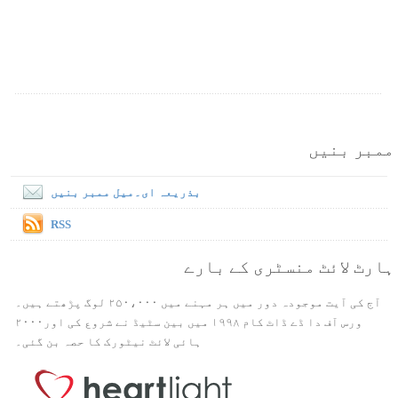
ممبر بنیں
بذریعہ ای۔میل ممبر بنیں
RSS
ہارٹ لائٹ منسٹری کے بارے
آج کی آیت موجودہ دور میں ہر مہنے میں ۲۵۰،۰۰۰ لوگ پڑھتے ہیں۔
ورس آف دا ڈے ڈاٹ کام ۱۹۹۸ میں بین سٹیڈ نے شروع کی اور۲۰۰۰
ہائی لائٹ نیٹورک کا حصہ بن گئی۔