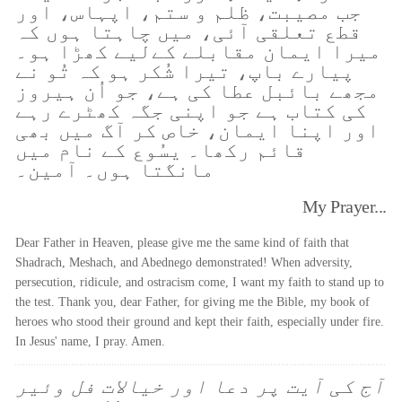
جب مصیبت، ظلم و ستم، اپہاس، اور
قطع تعلقی آئی، میں چاہتا ہوں کہ
میرا ایمان مقابلے کےلیے کھڑا ہو۔
پیارے باپ، تیرا شُکر ہو کہ تُو نے
مجھے بائبل عطا کی ہے، جو اُن ہیروز
کی کتاب ہے جو اپنی جگہ کھٹرے رہے
اور اپنا ایمان، خاص کر آگ میں بھی
قائم رکھا۔ یسُوع کے نام میں
مانگتا ہوں۔ آمین۔
My Prayer...
Dear Father in Heaven, please give me the same kind of faith that
Shadrach, Meshach, and Abednego demonstrated! When adversity,
persecution, ridicule, and ostracism come, I want my faith to stand up to
the test. Thank you, dear Father, for giving me the Bible, my book of
heroes who stood their ground and kept their faith, especially under fire.
In Jesus' name, I pray. Amen.
آج کی آیت پر دعا اور خیالات فل وئیر