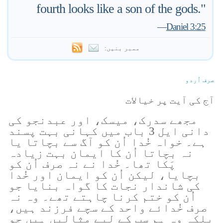
fourth looks like a son of the gods."
—
Daniel 3:25
ممبر بنیں:
صرف اُردو
آج کی آیت پر خیالات
مجھے سدرک، میسک، اور عبدنجو کی
دانی ایل 3 باب میں کہانی بہت پسند
ہے۔ خواہ خُدا اُن کو آگ سے بچاتا یا
نہ بچاتا اُن کا ایمان بہت زیادہ
پَکا تھا۔ خُدا نے نہ صرف اُن کو
بچایا، لیکن اُن کو ایمان اور خُدا
کی شاندار نجات کا گواہ بنایا جو
اُن کو ختم کرنا چاہتے تھے۔ وہ نہ
صرف خُدائے واحد کے سچے فرزند ہیں،
بلکہ وہ ہم سب کے لیے مثالیں ہیں جو