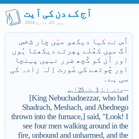
آج کے دن کی آیت
پير 25. مارچ 2024
اُس نے کہا دیکھو میَں چار شخص
آگ میں کھُلے پھِرتے دیکھتا ہُوں
اور اُن کو کُچھ ضرر نہیں پہنچا
اور چُوتھے کی صُورت اِلہٰ زادہ کی
سی ہے۔
—
دانی ایل 3 باب 25 آیت
[King Nebuchadnezzar, who had
Shadrach, Meshach, and Abednego
thrown into the furnace,] said, "Look! I
see four men walking around in the
fire, unbound and unharmed, and the