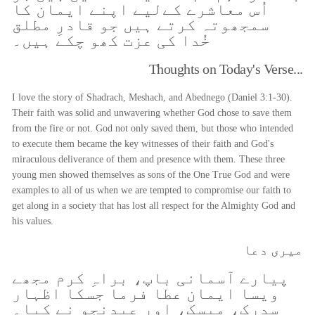
اُس معاشرے کےلیے اپنے ایمان کا
سمجھوتہ کرتے ہیں جو قادرِ مطلق
خُدا کی عزت کھو چکے ہیں۔
Thoughts on Today's Verse...
I love the story of Shadrach, Meshach, and Abednego (Daniel 3:1-30).
Their faith was solid and unwavering whether God chose to save them
from the fire or not. God not only saved them, but those who intended
to execute them became the key witnesses of their faith and God's
miraculous deliverance of them and presence with them. These three
young men showed themselves as sons of the One True God and were
examples to all of us when we are tempted to compromise our faith to
get along in a society that has lost all respect for the Almighty God and
his values.
میری دعا
پیارے آسمانی باپ، براہِ کرم مجھے
ویسا ایمان عطا فرما جسکا اظہار
سدرک، میسک، اور عبدنجو نے کیا۔