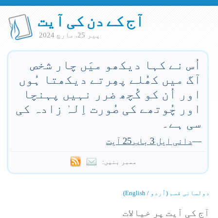
آج کے دن کی آیت
پير 25. مارچ 2024
اُس نے کہا دیکھو میَں چار شخص
آگ میں کھُلے پھِرتے دیکھتا ہُوں
اور اُن کو کُچھ ضرر نہیں پہنچا
اور چُوتھے کی صُورت اِلہٰ زادہ کی
سی ہے۔
—
دانی ایل 3 باب 25 آیت
ممبر بنیں:
دولسانی قسم (اُردو / English)
آج کی آیت پر خیالات