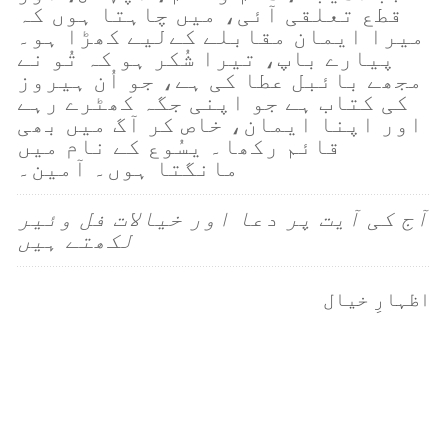
قطع تعلقی آئی، میں چاہتا ہوں کہ
میرا ایمان مقابلے کےلیے کھڑا ہو۔
پیارے باپ، تیرا شُکر ہو کہ تُو نے
مجھے بائبل عطا کی ہے، جو اُن ہیروز
کی کتاب ہے جو اپنی جگہ کھٹرے رہے
اور اپنا ایمان، خاص کر آگ میں بھی
قائم رکھا۔ یسُوع کے نام میں
مانگتا ہوں۔ آمین۔
آج کی آیت پر دعا اور خیالات فل وئیر
لکھتے ہیں
اظہارِ خیال