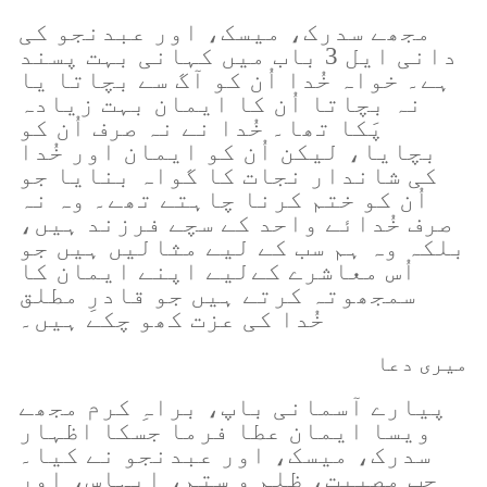
مجھے سدرک، میسک، اور عبدنجو کی
دانی ایل 3 باب میں کہانی بہت پسند
ہے۔ خواہ خُدا اُن کو آگ سے بچاتا یا
نہ بچاتا اُن کا ایمان بہت زیادہ
پَکا تھا۔ خُدا نے نہ صرف اُن کو
بچایا، لیکن اُن کو ایمان اور خُدا
کی شاندار نجات کا گواہ بنایا جو
اُن کو ختم کرنا چاہتے تھے۔ وہ نہ
صرف خُدائے واحد کے سچے فرزند ہیں،
بلکہ وہ ہم سب کے لیے مثالیں ہیں جو
اُس معاشرے کےلیے اپنے ایمان کا
سمجھوتہ کرتے ہیں جو قادرِ مطلق
خُدا کی عزت کھو چکے ہیں۔
میری دعا
پیارے آسمانی باپ، براہِ کرم مجھے
ویسا ایمان عطا فرما جسکا اظہار
سدرک، میسک، اور عبدنجو نے کیا۔
جب مصیبت، ظلم و ستم، اپہاس، اور