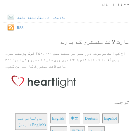
ممبر بنیں
بذریعہ ای۔میل ممبر بنیں
RSS
ہارٹ لائٹ منسٹری کے بارے
آج کی آیت موجودہ دور میں ہر مہنے میں ۲۵۰،۰۰۰ لوگ پڑھتے ہیں۔
ورس آف دا ڈے ڈاٹ کام ۱۹۹۸ میں بین سٹیڈ نے شروع کی اور۲۰۰۰
ہائی لائٹ نیٹورک کا حصہ بن گئی۔
ترجمہ
Español
Deutsch
中文
English
دولسانی قسم:
(اُردو / English)