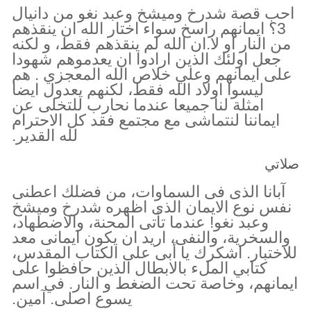
احب قصة شدرخ وميشخ وعبد نغو من دانيال
3؟ ايمانهم راسخ سواء اختار الله ان ينقذهم
من النار او لا.ان الله لم ينقذهم فقط، و لكنه
جعل اولئك الذين ارادوا ان يعدموهم شهودا
على ايمانهم وعلي خلاص الله المعجزي . هم
ليسوا اولاد الله فقط، لكنهم يعدول ايضا
امثلة لنا جميعا عندما نحارب للتخلى عن
ايماننا لنتماشى مع مجتمع فقد كل الاحترام
لله القدير.
صلاتي
آبانا الذى فى السماوات، من فضلك اعطنى
نفس نوع الايمان الذى اظهره شدرخ وميشخ
وعبد نغو! عندما تأتى المحنة، والاضطهاد،
والسخرية، والنفى، اريد ان يكون ايمانى معد
للاختبار. اشكرك يا أبى على الكتاب المقدس،
كتابي الملء بالابطال الذين حافظوا على
ايمانهم، وخاصة تحت الضغط و النار. في اسم
يسوع اصلى. آمين.