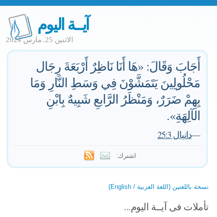
آيــة اليوم
الاثنين 25. مارس 2024
أَجَابَ وَقَالَ: «هَا أَنَا نَاظِرٌ أَرْبَعَةَ رِجَال
مَحْلُولِينَ يَتَمَشَّوْنَ فِي وَسَطِ النَّارِ وَمَا
بِهِمْ ضَرَرٌ، وَمَنْظَرُ الرَّابعِ شَبِيهٌ بِابْنِ
الآلِهَةِ».
—
دانيال 25:3
اشترك:
نسخة باللغتين (اللغة العربية / English)
تأملات فى آيــة اليوم...