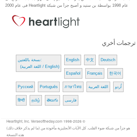
عام 1998 بواسطة بن ستيد و أصبح جزأ من شبكة Heartlight فى عام 2000
ترجمات أخري
Deutsch
中文
English
نسخة باللغتين:
(اللغة العربية / English)
Español
Français
한국어
اُردو
اللغة العربية
ภาษาไทย
Português
Русский
فارسی
తెలుగు
தமிழ்
हिन्दी
© 1998-2026 Heartlight, Inc. Verseoftheday.com
هو جزأ من شبكة ضوء القلب. كل الأيات الأنجليزية مأخوذة من (ما لم يذكر خلاف ذلك)
هذه النسخة