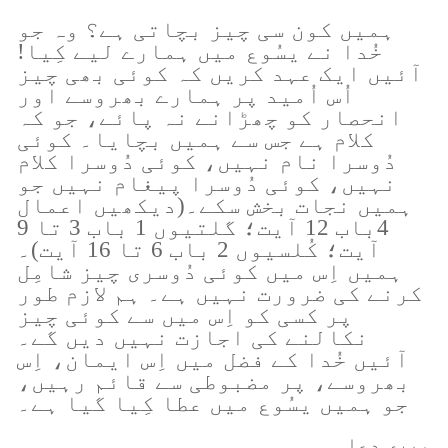
ہمیں کون سی چیز بچاتی ہے؟ وہ جو
خُدا نے یسُوع میں ہمارے لیے کِیا!
آئیں ایک عہد کریں کہ کوئی بھی چیز
اُس اُمید پر ہمارے بھروسے اور
انحصار کو چھڑانے نہ پائے، جو کہ
کلام ہے جس سے ہمیں بچایا۔ کوئی
دُوسرا نام نہیں، کوئی دُوسرا کلام
نہیں، کوئی دُوسرا پیغام نہیں جو
ہمیں نجات بخش سکے۔(دیکھیں اعمال
4باب 12 آیت؛ گلتیوں 1 باب 3 تا 9
آیت؛ کُلسیوں 2 باب 6 تا 16 آیت)۔
ہمیں اِس میں کوئی دُوسری چیز شامِل
کرنے کی ضرورت نہیں ہے۔ ہم لازم طور
پر کسی کو اِس میں سے کوئی چیز
نکالنے کی اجازت نہیں دیں گے۔
آئیں خُدا کے فضل میں اِس ایمان، اِس
بھروسے، پر مضبوطی سے قائم رہیں،
جو ہمیں یسُوع میں عطا کِیا گیا ہے۔
میری دعا