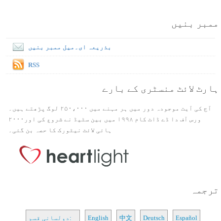
ممبر بنیں
بذریعہ ای۔میل ممبر بنیں
RSS
ہارٹ لائٹ منسٹری کے بارے
آج کی آیت موجودہ دور میں ہر مہنے میں ۲۵۰،۰۰۰ لوگ پڑھتے ہیں۔
ورس آف دا ڈے ڈاٹ کام ۱۹۹۸ میں بین سٹیڈ نے شروع کی اور۲۰۰۰
ہائی لائٹ نیٹورک کا حصہ بن گئی۔
ترجمہ
Español
Deutsch
中文
English
دولسانی قسم: