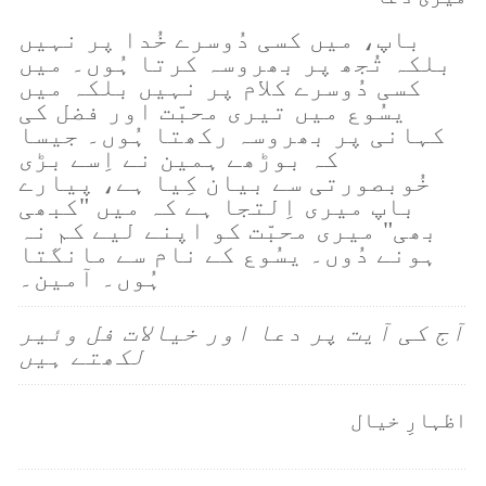
باپ، میں کسی دُوسرے خُدا پر نہیں
بلکہ تُجھ پر بھروسہ کرتا ہُوں۔ میں
کسی دُوسرے کلام پر نہیں بلکہ میں
یسُوع میں تیری محبّت اور فضل کی
کہانی پر بھروسہ رکھتا ہُوں۔ جیسا
کہ بوڑھے ہمین نے اِسے بڑی
خُوبصورتی سے بیان کِیا ہے، پیارے
باپ میری اِلتجا ہے کہ میں "کبھی
بھی" میری محبّت کو اپنے لیے کم نہ
ہونے دُوں۔ یسُوع کے نام سے مانگتا
ہُوں۔ آمین۔
آج کی آیت پر دعا اور خیالات فل وئیر
لکھتے ہیں
اظہارِ خیال