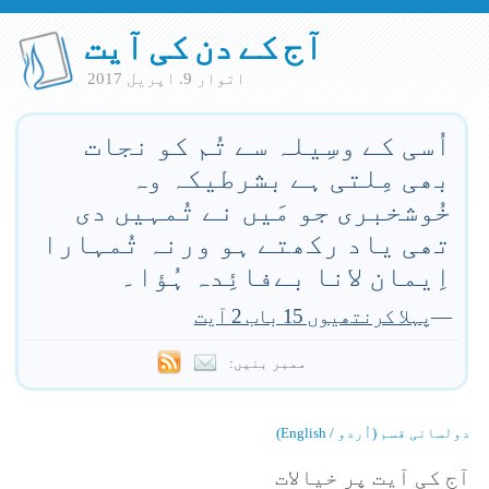
آج کے دن کی آیت
اتوار 9. اپريل 2017
اُسی کے وسِیلہ سے تُم کو نجات
بھی مِلتی ہے بشرطیکہ وہ
خُوشخبری جو مَیں نے تُمہیں دی
تھی یاد رکھتے ہو ورنہ تُمہارا
اِیمان لانا بےفائِدہ ہُؤا۔
—
پہلا کرنتھیوں 15 باب 2 آیت
ممبر بنیں:
دولسانی قسم (اُردو / English)
آج کی آیت پر خیالات