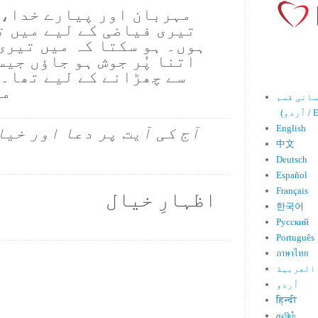
مہربان اور پیارے خدا، 
تیری فیاضی کے لیے میں ت
ہوں۔ ہو سکتا کہ میں تیری
اتنا پُر جوش ہو جاؤں جیس
سے چھڑانے کے لیے تھا۔ 
ما
Engl)
English
آج کی آیت پر دعا اور خیا
中文
Deutsch
Español
Français
اظہارِ خیال
한국어
Русский
Português
ภาษาไทย
العربية
اُردو
हिन्दी
தமிழ்