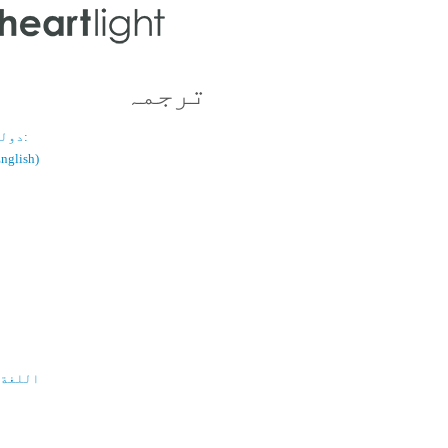
ترجمہ
دولسانی قسم:
(اُردو / ish
اللغة 