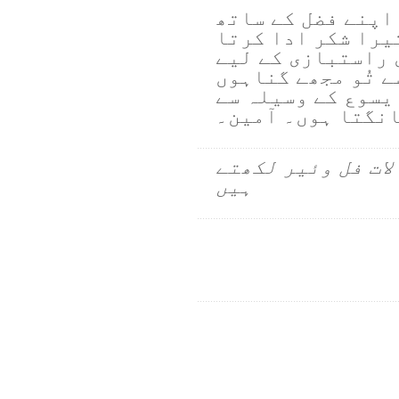
اپنے فضل کے ساتھ
یرا شکر ادا کرتا
 راستبازی کے لیے
ے تُو مجھے گناہوں
یسوع کے وسیلہ سے
نگتا ہوں۔ آمین۔
لات فل وئیر لکھتے
ہیں