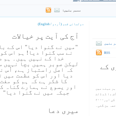
ممبر بنیں:
دولسانی قسم (اُردو / English)
آج کی آیت پر خیالات
ر بنیں
"میں نے گنوا دیا" اس کے ب
نے سب گنوا دیا! ہم اس کو
RSS
خدا کے نہیں ہیں۔ ہم ص
لیکن صوبر ہمیں بچا نہیں س
ی کے
کہ اصل راستباز ہے، اُس ن
دیا اور اس کو عظمت میں ت
کا شکر ہے کہ ہم کو مفت
اور یسوع نے ہمارے گناہ کی
ہر مہنے میں
جبکہ میں نے گنوا دیا" ا
س آف دا ڈے ڈاٹ
کام ۱۹۹۸ میں بین سٹیڈ نے شروع کی اور۲۰۰۰
حصہ بن گئی۔
میری دعا