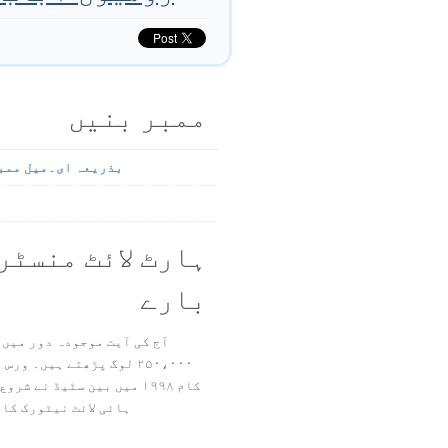
ممبر بنیں
بذریعہ ای۔میل ممب
ہارٹ لائٹ منسٹر
بارے
آج کی آیت موجودہ دور میں 
۲۵۰،۰۰۰ لوگ پڑھتے ہیں۔ ور
ہائی لائٹ نیٹورک کا 