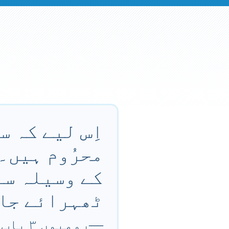
اِس لیے کہ سب
محرُوم ہیں۔ 
کے وسیلہ سے 
ٹھہرائے جا
—
رومیوں ۳ باب ۲۳ تا ۲۴ آیت