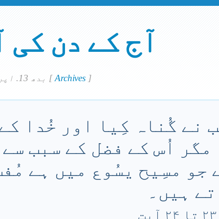
آج کے دن کی 
]
Archives
[
بدھ 13. اپريل 2022
 نے گُناہ کِیا اور خُدا کے 
مگر اُس کے فضل کے سبب سے 
جو مسِیح یسُوع میں ہے مُف
تے ہیں۔