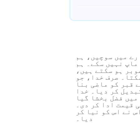
ارے میں سوچیں، ہم
 ماپ نہیں سکے۔ ہم
وبر ہو سکتے ہیں،
کتا۔ صرف خدا، جو
ے قبر کو ماضی بنا
بدیل کر دیا۔ خدا
 میں فضل بخشا گیا
 قیمت ادا کر دی۔
س نے اس کو نیا کر
دیا۔