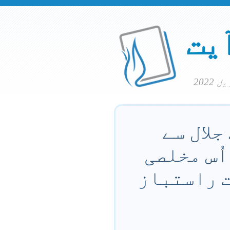
آیت
جلال سے
اُس مخلصی
ت راستباز