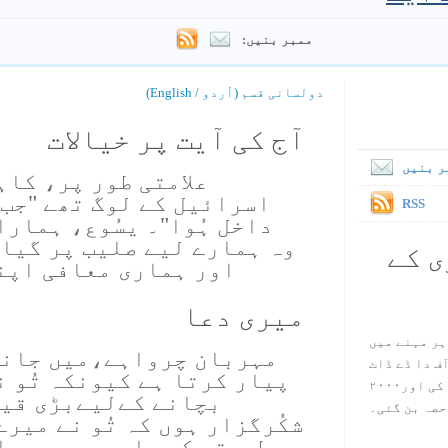
ممبر بنیں:
دولسانی قسم (اُردو / English)
آج کی آیت پر خیالات
ر بنیں
علامتی طور پر، کاہ
اسرائیل کے لوگ تھے "جب و
RSS
داخل ہُوا"۔ یسُوع، ہمار
وہ ہمارے لیے صلیب پر گیا 
ی کے
اور ہماری معافی اپنی
میری دعا
ہر مہنے میں
مہربان چرواہے،میں جانتا
س آف دا ڈے ڈاٹ
پیار کرتا ہے کیونکہ تُو ن
کام ۱۹۹۸ میں بین سٹیڈ نے شروع کی اور۲۰۰۰
بچانے کےلیےبڑی قیم
حصہ بن گئی۔
شکُرگزار ہوں کہ تُو نے میر
طریقے کے باوجود مجھے ا