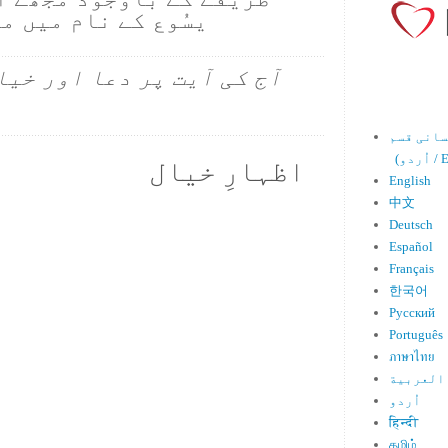
یسُوع کے نام میں م
آج کی آیت پر دعا اور خیا
Engl)
اظہارِ خیال
English
中文
Deutsch
Español
Français
한국어
Русский
Português
ภาษาไทย
العربية
اُردو
हिन्दी
தமிழ்