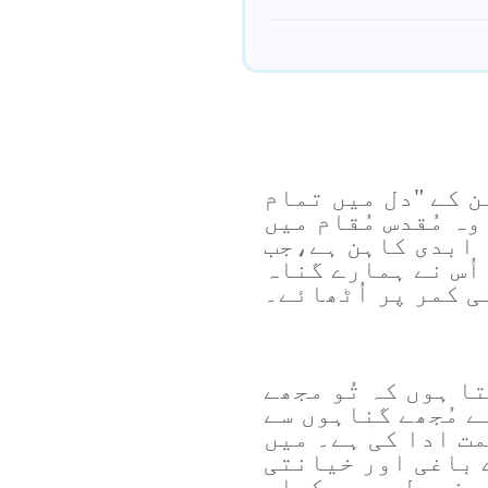
ن کے "دل میں تمام
ہ مُقدس مُقام میں
ا ابدی کاہن ہے،جب
اُس نے ہمارے گناہ
 کمر پر اُٹھائے۔
 ہوں کہ تُو مجھے
ے مُجھے گناہوں سے
ت ادا کی ہے۔ میں
ے باغی اور خیانتی
پنے دل میں رکھا۔