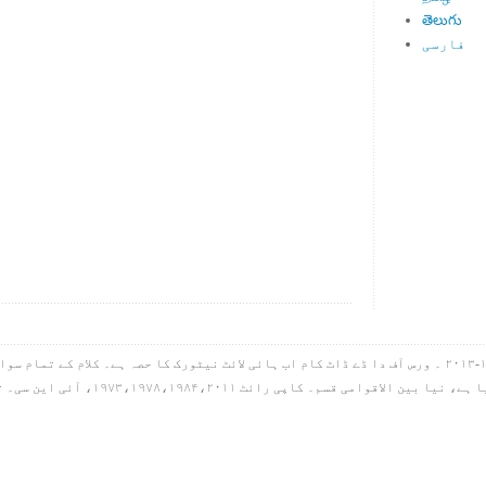
తెలుగు
فارسی
ہائی لائٹ آئی این سی۔ کاپی رائٹ ۱۹۹۸-۲۰۱۳ ۔ ورس آف دا ڈے ڈاٹ کام اب ہائی لائٹ نیٹورک کا حصہ ہے۔ کل
گیا ہے، سب کچھ بائبل مقدس سے لیا گیا ہے، 