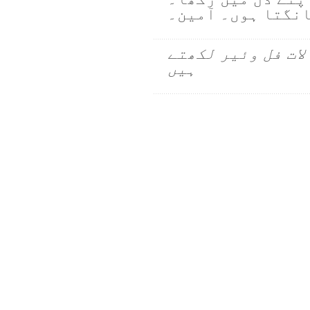
انگتا ہوں۔ آمین۔
لات فل وئیر لکھتے
ہیں