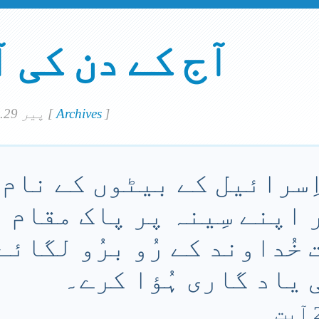
آج کے دن کی 
]
Archives
[
پير 29. مٓی 2023
اِسرائیل کے بیٹوں کے نام 
 اپنے سِینہ پر پاک مقام م
خُداوند کے رُو برُو لگائے
 یاد گاری ہُؤا کرے۔