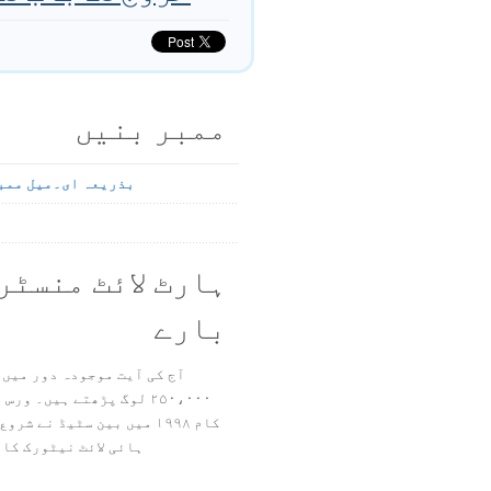
ممبر بنیں
بذریعہ ای۔میل ممب
ہارٹ لائٹ منسٹر
بارے
آج کی آیت موجودہ دور میں 
۲۵۰،۰۰۰ لوگ پڑھتے ہیں۔ ور
ہائی لائٹ نیٹورک کا 