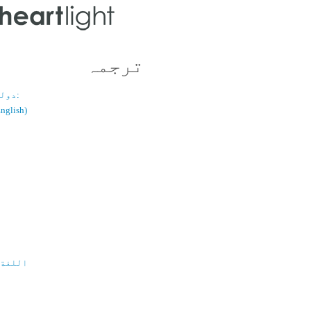
ترجمہ
دولسانی قسم:
(اُردو / ish
اللغة 