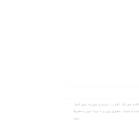
ام کے تمام سوالات، جن کا اشارہ دوسری صورت میں کیا
نیا بین الاقوامی قسم۔ کاپی رائٹ ۱۹۷۳،۱۹۷۸،۱۹۸۴،۲۰۱۱، آئی این سی۔ تمام جملہ حقوق پوری دنیا میں محفوظ
ہیں