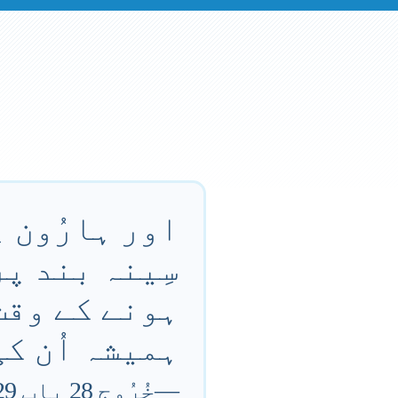
اور ہارُون 
سِینہ بند پر
ہونے کے وقت 
ہمیشہ اُن کی
—
خُرُوج 28 باب 29 آیت