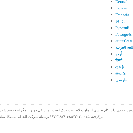
Deutsch
Español
Français
한국어
Русский
Português
ภาษาไทย
لغة العربية
اُردو
हिन्दी
தமிழ்
తెలుగు
فارسی
برگرفته شده. ۱۹۷۳٬۱۹۷۸٬۱۹۸۴٬۲۰۱۱ بوسیله شرکت الحاقی بیبلیکا. تمام حقوق چاپ در سراسر جهان محفوظ است