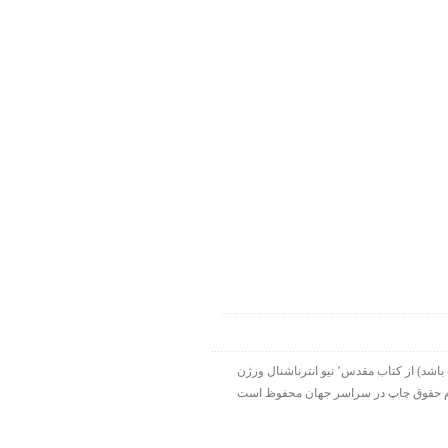
۱۹۹۸-۲۰۱۵ شرکت الحاقی هارت لایت. ورس آو ذ دی دات کام بخشی از هارت لایت نت ورک است. تمام نقل قولها ( مگر اینکه قید شده باشد) از کتاب مقدس٬ نیو انترناشنال ورژن