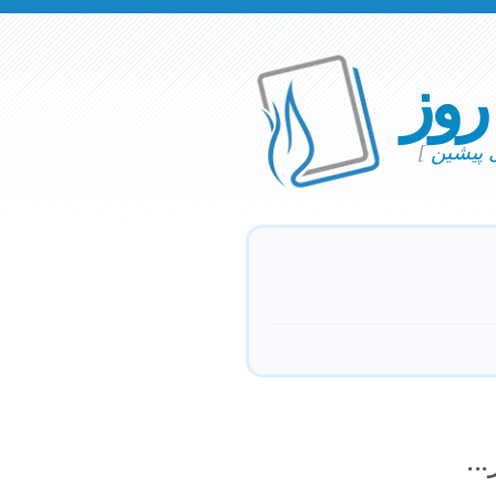
 روز
ی پیشین
]
..