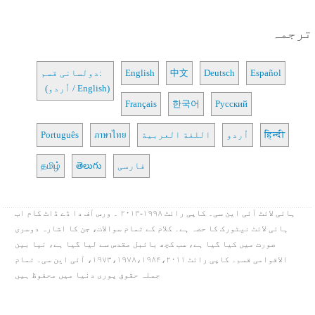
ترجمہ
Español
Deutsch
中文
English
دولسانی قسم:
(اُردو / English)
Français
한국어
Русский
हिन्दी
اُردو
اللغة العربية
ภาษาไทย
Português
فارسی
తెలుగు
தமிழ்
ہائی لائٹ آئی این سی۔ کاپی رائٹ ۱۹۹۸-۲۰۱۳ ۔ ورس آف دا ڈے ڈاٹ کام اب
ہائی لائٹ نیٹورک کا حصہ ہے۔ کلام کے تمام سوالات، جن کا اشارہ دوسری
صورت میں کیا گیا ہے، سب کچھ بائبل مقدس سے لیا گیا ہے، نیا بین
الاقوامی قسم۔ کاپی رائٹ ۱۹۷۳،۱۹۷۸،۱۹۸۴،۲۰۱۱، آئی این سی۔ تمام
جملہ حقوق پوری دنیا میں محفوظ ہیں