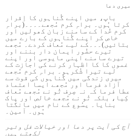
میری دعا
باپ، میں اپنے گُناہوں کا اِقرار
کرتا ہُوں۔ براہِ کرم مُجھے۔۔۔۔(براہِ
کرم خُدا کے سامنے زبان کھولیں اور
خاص کر اپنے گُناہوں کے بارے میں
بتائیں)۔۔۔کے لیے مُعاف کردے۔ مُجھے
تیرے حضُور ایمان دار بننے اور
تیرے سامنے اپنی مایوسی اور اپنے
غموں کا کا اظہار کرنے کی اجازت کے
لیے تیرا شُکرہو۔ براہِ کرم مُجھے
میری زندگی میں گُناہوں کی قوت سے
آزاد فرما اور مُجھے ایسا اعتماد
عطا فرما کہ نہ صِرف تُو نے مُجھے مُعاف
کِیا، بلکہ تُو نے مُجھے خالص اور پاک
بنایا۔ یسُوع کے نام میں مانگتا
ہُوں۔ آمین۔
آج کی آیت پر دعا اور خیالات فل وئیر
لکھتے ہیں