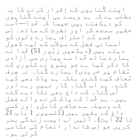
اپنے گُناہوں کے اِقرار کرنے کا یہ
مطلب ہے کہ ہم ویسے ہی اپنے گُناہوں
کو دیکھتے ہیں جیسا کہ خُدا—اُسے
حقیر سمجھ کر اور نفرت کے ساتھ۔ اِس
قسم کے اعتراف ہمارے دِلوں کو
آسمانی فضل کے سیلاب کے لیے کھول
دیتے ہیں (دیکھیں زبُور 51) خُدا نے
ہمارے ساتھ خُدا سے پیاری سی آزادی
کا ذکر کیا ہے جو یسُوع نے کلوری کے
مُقام پر خریدی؛ ہمارے گُناہ نہ صِرف
مُعاف کیے گئے، بلکہ ہم پاک بھی کیے
گئے۔ ہم اب گُناہ گار نہیں رہے اور
اُس گُناہ کے داغ بھی مٹا دیے گئے
ہیں۔ ہم خُدا کے پاک کرنے والے فضل
کے وسیلہ سے صاف، کامل، اور کسی
داغ کے بغیر ہیں (کُلسیوں 1 باب 21
تا 22 آیت)۔ آئیں اب ایسے زندگی بسر
کریں جو اِس شاندار انعام کی عکاسی
کرتی ہو۔