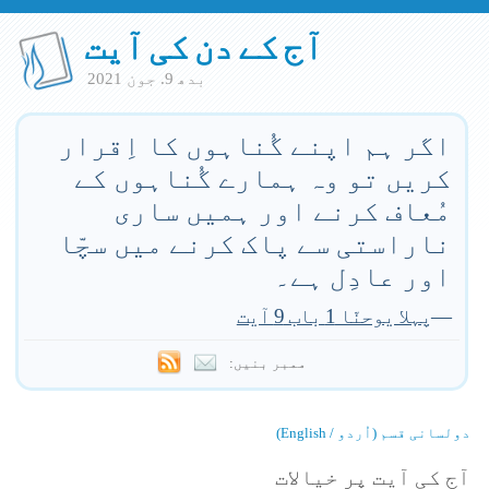
آج کے دن کی آیت
بدھ 9. جون 2021
اگر ہم اپنے گُناہوں کا اِقرار
کریں تو وہ ہمارے گُناہوں کے
مُعاف کرنے اور ہمیں ساری
ناراستی سے پاک کرنے میں سچّا
اور عادِل ہے۔
—
پہلا یوحنّا 1 باب 9 آیت
ممبر بنیں:
دولسانی قسم (اُردو / English)
آج کی آیت پر خیالات