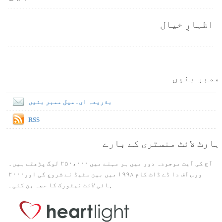
اظہارِ خیال
ممبر بنیں
بذریعہ ای۔میل ممبر بنیں
RSS
ہارٹ لائٹ منسٹری کے بارے
آج کی آیت موجودہ دور میں ہر مہنے میں ۲۵۰،۰۰۰ لوگ پڑھتے ہیں۔
ورس آف دا ڈے ڈاٹ کام ۱۹۹۸ میں بین سٹیڈ نے شروع کی اور۲۰۰۰
ہائی لائٹ نیٹورک کا حصہ بن گئی۔