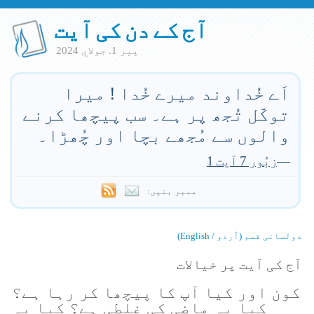
آج کے دن کی آیت
پير 1. جولاي 2024
اَے خُداوند میرے خُدا ! میرا
توکّل تُجھ پر ہے۔ سب پیچھا کرنے
والوں سے مُجھے بچا اور چُھڑا۔
—
زبُور 7 آیت 1
ممبر بنیں:
دولسانی قسم (اُردو / English)
آج کی آیت پر خیالات
کون اور کیا آپ کا پیچھا کر رہا ہے؟
کیا یہ ماضی کی غلطی ہے؟ کیا یہ