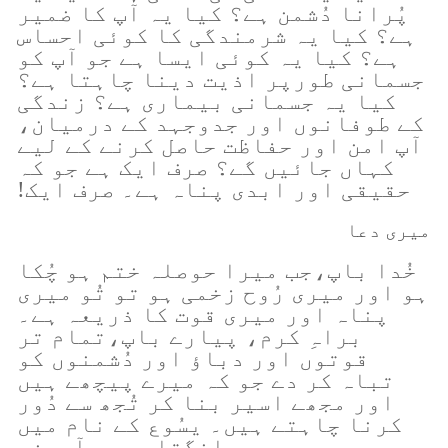
پُرانا دُشمن ہے؟ کیا یہ آپ کا ضمیر
ہے؟ کیا یہ شرمندگی کا کوئی احساس
ہے؟ کیا یہ کوئی ایسا ہے جو آپ کو
جسمانی طورپر اذیت دینا چاہتا ہے؟
کیا یہ جسمانی بیماری ہے؟ زندگی
کے طوفانوں اور جدوجہد کے درمیان،
آپ امن اور حفاظت حاصل کرنے کے لیے
کہاں جائیں گے؟ صرف ایک ہے جو کہ
حقیقی اور ابدی پناہ ہے۔ صرف ایک!
میری دعا
خُدا باپ،جب میرا حوصلہ ختم ہو چُکا
ہو اور میری رُوح زخمی ہو تو تُو میری
پناہ اور میری قوت کا ذریعہ ہے۔
براہِ کرم، پیارے باپ،تمام تر
قوتوں اور دباؤ اور دُشمنوں کو
تباہ کر دے جو کہ میرے پیچھے ہیں
اور مجھے اسیر بنا کر تُجھ سے دُور
کرنا چاہتے ہیں۔ یسُوع کے نام میں
مانگتا ہوں۔ آمین۔