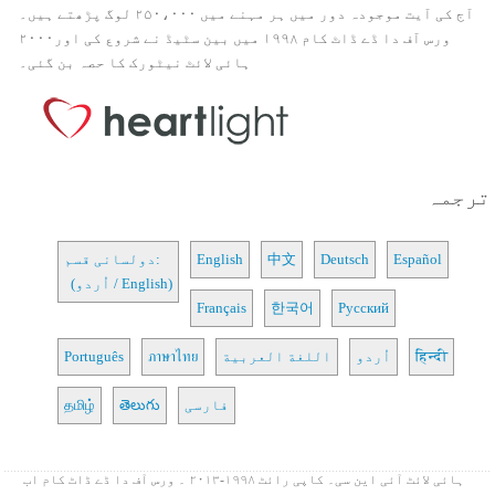
آج کی آیت موجودہ دور میں ہر مہنے میں ۲۵۰،۰۰۰ لوگ پڑھتے ہیں۔
ورس آف دا ڈے ڈاٹ کام ۱۹۹۸ میں بین سٹیڈ نے شروع کی اور۲۰۰۰
ہائی لائٹ نیٹورک کا حصہ بن گئی۔
ترجمہ
Español
Deutsch
中文
English
دولسانی قسم:
(اُردو / English)
Français
한국어
Русский
हिन्दी
اُردو
اللغة العربية
ภาษาไทย
Português
فارسی
తెలుగు
தமிழ்
ہائی لائٹ آئی این سی۔ کاپی رائٹ ۱۹۹۸-۲۰۱۳ ۔ ورس آف دا ڈے ڈاٹ کام اب