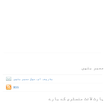
ممبر بنیں
بذریعہ ای۔میل ممبر بنیں
RSS
ہارٹ لائٹ منسٹری کے بارے