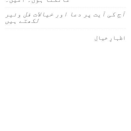
آج کی آیت پر دعا اور خیالات فل وئیر
لکھتے ہیں
اظہارِ خیال