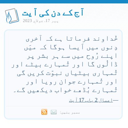
آج کے دن کی آیت
پير 17. جولاي 2023
خُداوند فرماتا ہے کہ آخری
دِنوں میں اَیسا ہوگا کہ میَں
اپنے رُوح میں سے ہر بشر پر
ڈالُوں گا اور تُمہارے بیٹے اور
تُمہاری بیٹیاں نبوّت کریں گی
اور تُمہارے جوان رویا اور
تُمہارے بُڈھے خواب دیکھیں گے۔
—
اعمال 2 باب 17 آیت
ممبر بنیں: