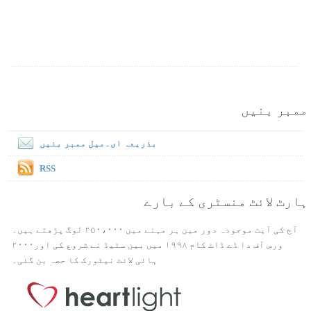
ممبر بنیں
بذریعہ ای۔میل ممبر بنیں
RSS
ہارٹ لائٹ منسٹری کے بارے
آج کی آیت موجودہ دور میں ہر مہنے میں ۲۵۰،۰۰۰ لوگ پڑھتے ہیں۔
ورس آف دا ڈے ڈاٹ کام ۱۹۹۸ میں بین سٹیڈ نے شروع کی اور۲۰۰۰
ہائی لائٹ نیٹورک کا حصہ بن گئی۔