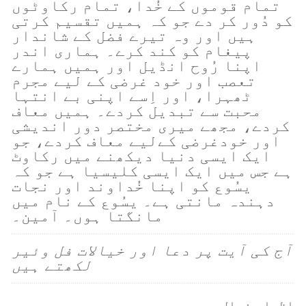
تمام قوموں کے خُدا، تمام رکاوٹوں
کو دُور کر دے جو کہ ہمیں تقسیم کرتی
ہیں اور وہ تیرے فضل کے شاندار
پیغام کو کند کرے۔ ہماری اندر
اپنا رُوح انڈیل اور ہمیں ہمارے
تعصب اور خود غرضی کے لیے مجرم
ٹھہرا، اور اِسے اپنی بے انتہا
محبت سے تبدیل کردے۔ ہمیں معاف
کردے، مجھے میری مختصر دور اندیشی
اور خودغرضی کےلیے معاف کردے، جو
ایک ایسی دنیا دیکھنے میں رکاوٹ
ہے جس میں ایک ایسی کلیسیا ہے جو کہ
یسُوع کو اپنا خُداوند اور نجات
دہندہ مانتی ہے۔ یسُوع کے نام میں
مانگتا ہوں۔ آمین۔
آج کی آیت پر دعا اور خیالات فل وئیر
لکھتے ہیں
اظہارِ خیال