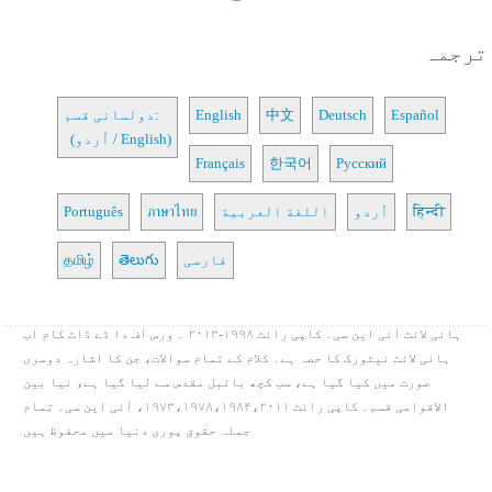
ترجمہ
Español
Deutsch
中文
English
دولسانی قسم:
(اُردو / English)
Français
한국어
Русский
हिन्दी
اُردو
اللغة العربية
ภาษาไทย
Português
فارسی
తెలుగు
தமிழ்
ہائی لائٹ آئی این سی۔ کاپی رائٹ ۱۹۹۸-۲۰۱۳ ۔ ورس آف دا ڈے ڈاٹ کام اب
ہائی لائٹ نیٹورک کا حصہ ہے۔ کلام کے تمام سوالات، جن کا اشارہ دوسری
صورت میں کیا گیا ہے، سب کچھ بائبل مقدس سے لیا گیا ہے، نیا بین
الاقوامی قسم۔ کاپی رائٹ ۱۹۷۳،۱۹۷۸،۱۹۸۴،۲۰۱۱، آئی این سی۔ تمام
جملہ حقوق پوری دنیا میں محفوظ ہیں