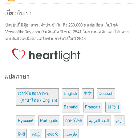
เกี่ยวกับเรา
ปัจจุบันนี้มีผู้อ่านพระคำประจำวัน ถึง 250,000 คนต่อเดือน เว็บไซต์
VerseoftheDay.com เริ่มต้นเมื่อ ปี พ.ศ. 2541 โดย เบน สตีด และได้กลาย
มาเป็นส่วนหนึ่งของเครือข่ายฮาร์ทไล์ในปี 2543
แปลภาษา
เวอร์ชั่นสองภาษา:
English
中文
Deutsch
(ภาษาไทย / English)
Español
Français
한국어
Русский
Português
ภาษาไทย
اللغة العربية
اُردو
हिन्दी
தமிழ்
తెలుగు
فارسی