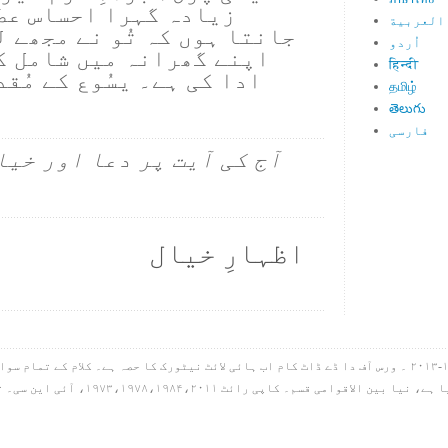
زیادہ گہرا احساس عط
العربية
جانتا ہوں کہ تُو نے مجھے 
اُردو
اپنے گھرانہ میں شامل ک
हिन्दी
ادا کی ہے۔ یسُوع کے مُق
தமிழ்
తెలుగు
فارسی
آج کی آیت پر دعا اور خیا
اظہارِ خیال
ہائی لائٹ آئی این سی۔ کاپی رائٹ ۱۹۹۸-۲۰۱۳ ۔ ورس آف دا ڈے ڈاٹ کام اب ہائی لائٹ نیٹورک کا حصہ ہے۔ کل
گیا ہے، سب کچھ بائبل مقدس سے لیا گیا ہے، 