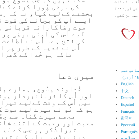
س آف دا ڈے ڈاٹ
کی مرضی پُورا کرنے کےل
کام ۱۹۹۸ میں بین سٹیڈ نے شروع کی اور۲۰۰۰
بخشنے کےلیے کیا، نہ کہ اِس 
حصہ بن گئی۔
اپنے آپ کو بچانے کی قوت ن
موت رضاکارانہ قربانی ہ
لیے اُس کی اپنی مرضی پر 
کی فتح ہے۔ اُس نے اطاعت 
اُس نے فدیہ کے طور پر ا
تاکہ ہم خُدا کے گھرا
میری دعا
Engl)
English
خُداوند یسُوع، ہمارے ب
中文
اور اُس کا فرمانبردار ہون
Deutsch
میں اُس کے وقت کےلیے تیرا 
Español
ہو کہ تُو نے میرے لیے موت 
Français
مجھے میرے گناہ سے چھ
한국어
محبت اور رحمت کے اتنے شان
Русский
تیرا شُکر ہو جس کے لی
Português
دینی پڑی۔ براہِ کرم تیر
ภาษาไทย