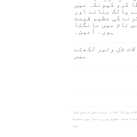
ا کر، کیونکہ میں
لے پالک بنانے اور
رنے کی عظیم قیمت
دس نام میں مانگتا
ہوں۔ آمین۔
لات فل وئیر لکھتے
ہیں
ام کے تمام سوالات، جن کا اشارہ دوسری صورت میں کیا
نیا بین الاقوامی قسم۔ کاپی رائٹ ۱۹۷۳،۱۹۷۸،۱۹۸۴،۲۰۱۱، آئی این سی۔ تمام جملہ حقوق پوری دنیا میں محفوظ
ہیں