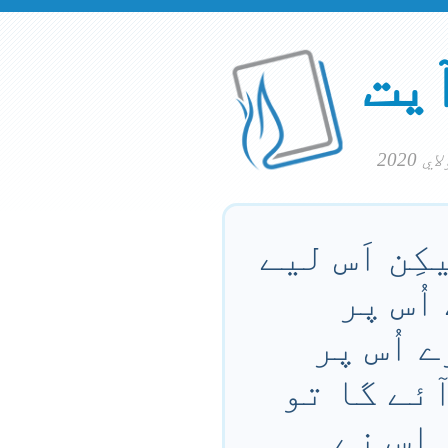
آیت
ِن اَس لیے
اُس پر
 اُس پر
آئے گا تو
اِس نے