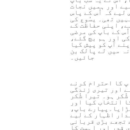
یے اور ہمیں نجات
لیے کہ اُس کے پاس
ہیں تھی۔ یسُوع کی
ے، اپنی حفاظت کے
اُس کے باپ کی مرضی
کی اور ہم بچ گئے،
پنے آپ کو پیش کیا
نہ میں لے پالک بن
جائیں۔
اپ کا احترام کرنے
ے اور تیری زندگی
شُکر ہو۔ تیرا شُکر
کا انتخاب کیا اور
ُڑایا۔پیارے باپ،
دار اظہار کے لیے
ے تجھے بڑی قربانی
ی قدر اور اہمت کا