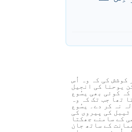
 کوشش کی کہ وہ اُس
ن یوحنا کی انجیل
کہ کوئی بھی یسُوع
ا تھا جب تک کہ وہ
لہ نہ کر دے۔ یسُوع
 ٹیبل کی پیروی کی
ی کے سامنے جھکتا
مانت کے ساتھ جان
، اُس نے یہ سب باپ