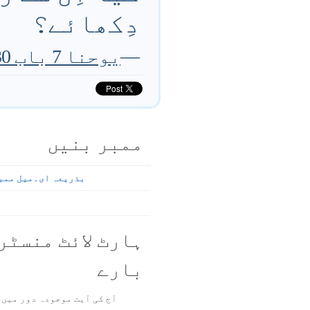
دِکھائے؟
—
یوحنا 7 باب 30 تا 31 آیت
ممبر بنیں
بذریعہ ای۔میل ممب
ہارٹ لائٹ منسٹر
بارے
آج کی آیت موجودہ دور میں 