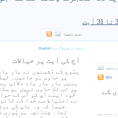
ممبر بنیں:
دولسانی قسم (اُردو / English)
آج کی آیت پر خیالات
ر بنیں
یسُوع کے دُشمنوں نے بار بار
پر حاوی ہو جائیں۔ لیک
RSS
ہمیں بار بار یاد دلاتی ہے 
پر تب تک حاوی نہیں ہو سکت
ی کے
خُود اپنے آپ کو اُس کے حوا
نے احتیاط سے خُدا کے ٹائم
جیسا کہ وہ باپ کی مرض
تھا۔ چنانچہ ہم پُوری ض
ہر مہنے میں
سکتے ہیں کہ جب یسُوع مُؤا