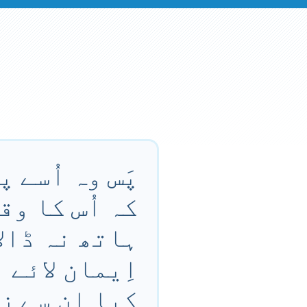
پَس وہ اُسے 
کہ اُس کا وق
ہاتھ نہ ڈالا
اِیمان لائے 
کیا اِن سے ز