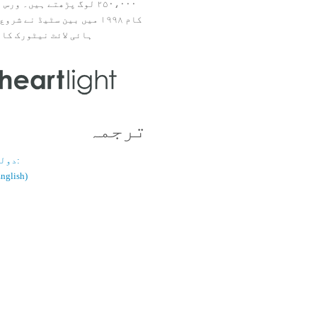
۲۵۰،۰۰۰ لوگ پڑھتے ہیں۔ ور
ہائی لائٹ نیٹورک کا 
ترجمہ
دولسانی قسم:
(اُردو / ish