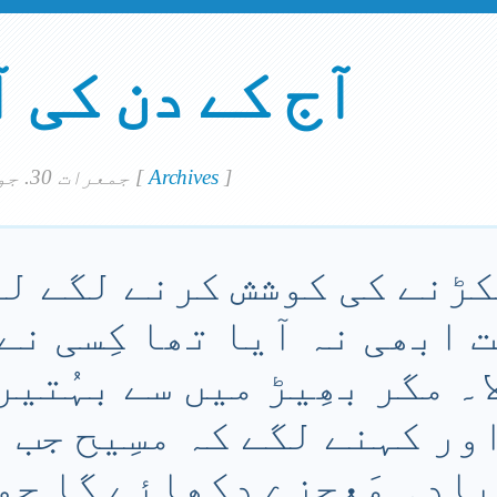
آج کے دن کی 
]
Archives
[
جمعرات 30. جولاي 2020
پکڑنے کی کوشش کرنے لگے لیک
ت ابھی نہ آیا تھا کِسی نے 
۔ مگر بھِیڑ میں سے بہُتیرے
اور کہنے لگے کہ مسِیح جب 
یادہ مَعجزے دِکھائے گا جو 