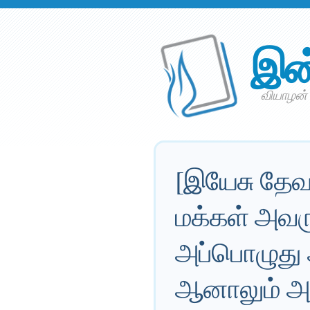
இன
வியாழன்
[இயேசு தேவா
​​மக்கள் அ
அப்பொழுது 
ஆனாலும் அ