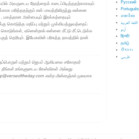
Русский
க்கையில் அவருடைய நேரத்தைக் கடைப்பிடித்ததற்காகவும்
Português
க்காக மரித்ததற்கும் என் பாவத்திலிருந்து என்னை
ภาษาไทย
வே , மகத்தான அன்பையும் இரக்கத்தையும்
اللغة العربية
க்கு கொடுத்த மதிப்பு மற்றும் முக்கியத்துவத்தைப்
اُردو
ொடுங்கள், ஏனென்றால் என்னை மீட்டு மீட்டெடுக்க
हिन्दी
குத் தெரியும். இயேசுவின் பரிசுத்த நாமத்தில் நான்
தமிழ்
తెలుగు
فارسی
ப்பொருள் மற்றும் ஜெபம் ஆகியவை சகோதரர்
ு. நீங்கள் உங்களுடைய கேள்விகள் அல்லது
elp@verseoftheday.com என்ற மின்னஞ்சல் மூலமாக