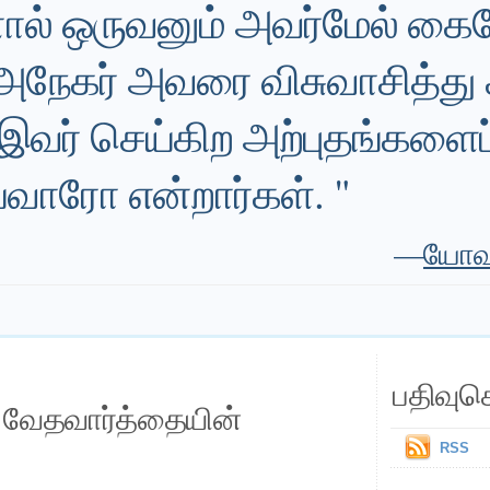
ால் ஒருவனும் அவர்மேல் க
அநேகர் அவரை விசுவாசித்து க
இவர் செய்கிற அற்புதங்களைப்ப
்வாரோ என்றார்கள். "
—
யோவா
பதிவுச
ய வேதவார்த்தையின்
RSS