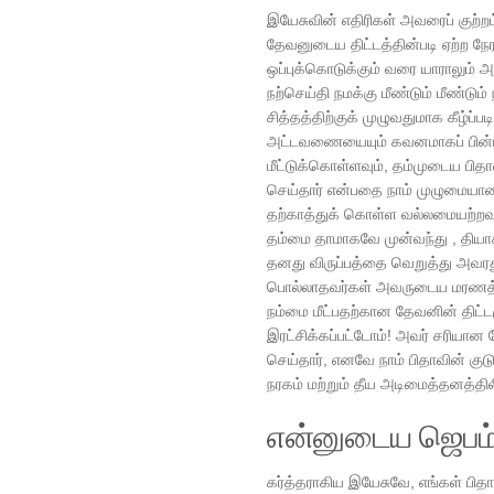
இயேசுவின் எதிரிகள் அவரைப் குற்ற
தேவனுடைய திட்டத்தின்படி ஏற்ற ந
ஒப்புக்கொடுக்கும் வரை யாராலும்
நற்செய்தி நமக்கு மீண்டும் மீண்டும்
சித்தத்திற்குக் முழுவதுமாக கீழ்
அட்டவணையையும் கவனமாகப் பின்பற்
மீட்டுக்கொள்ளவும், தம்முடைய பிதாவ
செய்தார் என்பதை நாம் முழுமையான
தற்காத்துக் கொள்ள வல்லமையற்றவர
தம்மை தாமாகவே முன்வந்து , தியா
தனது விருப்பத்தை வெறுத்து அவரது பி
பொல்லாதவர்கள் அவருடைய மரணத்த
நம்மை மீட்பதற்கான தேவனின் திட்டமும
இரட்சிக்கப்பட்டோம்! அவர் சரியான
செய்தார், எனவே நாம் பிதாவின் குடும
நரகம் மற்றும் தீய அடிமைத்தனத்திலிர
என்னுடைய ஜெபம
கர்த்தராகிய இயேசுவே, எங்கள் பித