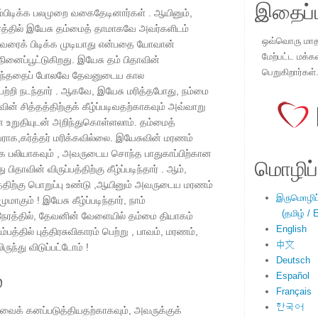
இதைப்ப
ம்பிடிக்க பலமுறை வகைதேடினார்கள் . ஆயினும்,
ேரத்தில் இயேசு தம்மைத் தாமாகவே அவர்களிடம்
ஒவ்வொரு மாதமு
 அவரைக் பிடிக்க முடியாது என்பதை யோவான்
மேற்பட்ட மக்க
 நினைப்பூட்டுகிறது. இயேசு தம் பிதாவின்
பெறுகிறார்கள்
ப்படிந்ததைப் போலவே தேவனுடைய கால
றி நடந்தார் . ஆகவே, இயேசு மரித்தபோது, ​​நம்மை
ின் சித்தத்திற்குக் கீழ்ப்படிவதற்காகவும் அவ்வாறு
 உறுதியுடன் அறிந்துகொள்ளலாம். தம்மைத்
ாக,கர்த்தர் மரிக்கவில்லை. இயேசுவின் மரணம்
க பலியாகவும் , அவருடைய சொந்த பாதுகாப்பிற்கான
மொழிப்ப
தாவின் விருப்பத்திற்கு கீழ்ப்படிந்தார் . ஆம்,
ிற்கு பொறுப்பு உண்டு ,ஆயினும் அவருடைய மரணம்
இருமொழிப்ப
ாகும் ! இயேசு கீழ்ப்படிந்தார், நாம்
(தமிழ் / E
 நேரத்தில், தேவனின் வேளையில் தம்மை தியாகம்
English
்பத்தில் புத்திரசுவிகாரம் பெற்று , பாவம், மரணம்,
中文
ுந்து விடுப்பட்டோம் !
Deutsch
்
Español
Français
한국어
ாவைக் கனப்படுத்தியதற்காகவும், அவருக்குக்