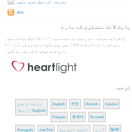
بذریعہ ای۔میل ممبر بنیں
RSS
ہارٹ لائٹ منسٹری کے بارے
آج کی آیت موجودہ دور میں ہر مہنے میں ۲۵۰،۰۰۰ لوگ پڑھتے ہیں۔
ورس آف دا ڈے ڈاٹ کام ۱۹۹۸ میں بین سٹیڈ نے شروع کی اور۲۰۰۰
ہائی لائٹ نیٹورک کا حصہ بن گئی۔
ترجمہ
Español
Deutsch
中文
English
دولسانی قسم:
(اُردو / English)
Français
한국어
Русский
हिन्दी
اُردو
اللغة العربية
ภาษาไทย
Português