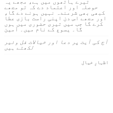
تیرے ہاتھوں میں ہے، مجھے یہ
حوصلہ اور اعتماد دے کہ تو مجھے
کبھی بھی شرمندہ نہیں ہونے دے گا،
اور مجھے اس دن اپنی راست بازی عطا
کرے گا جب میں تیری حضوری میں ہوں
گا۔ یسوع کے نام میں۔ آمین
آج کی آیت پر دعا اور خیالات فل وئیر
لکھتے ہیں
اظہارِ خیال