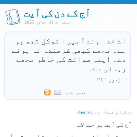
آج کے دن کی آیت
جمعرات 31. جولاي 2025
اے خدا وند ! میرا توکل تجھ پر
ہے۔ مجھے کبھی شرمندہ نہ ہونے
دے۔ اپنی صداقت کی خاطر مجھے
رہائی دے۔
—
زبور ۳۱:۱
ممبر بنیں:
دولسانی قسم (اُردو / English)
آج کی آیت پر خیالات
جب تمام اندھیرا چھٹ جاتا ہے تو آپ