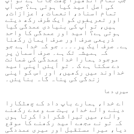
کی اصل امید کیا ہوتی ہے؟ جب آپ
تمام اسناد، انعمات ، اعزازات،
اور تعریفوں کو ایک طرف رکھ دیتے
ہیں، تو آپ کی بنیادی عمدگی کیا
ہوتی ہے؟ امید اور عمدگی کا واحد
ذریعی صرف اور صرف ایمان رکھنا
ہے۔ صرف ایک پر۔۔۔۔ جو کہ خدا ہے جو
کہ ہمیشہ تک ہے۔ صرف آسمان پر
موجود ہمارا خدا عمدگی کی ضمانت
دے سکتا ہے ک ۔ تو آیئں اپنی امید
خداوند میں رکھیں، اور اس کو اپنی
زندگی کی پناہ گاہ بنایئں۔
میری دعا
اے خدا، ہمارے باپ داد کے چھٹکارا
دینے والے خدا، بہت سے وعدے رکھنے
والے، میں تیرا شکر ادا کرتا ہوں
کہ تو نے مجھے امید رکھنے کا موقع
دیا، میرا مستقبل اور میری عمددگی