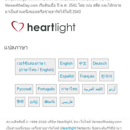
VerseoftheDay.com เริ่มต้นเมื่อ ปี พ.ศ. 2541 โดย เบน สตีด และได้กลาย
มาเป็นส่วนหนึ่งของเครือข่ายฮาร์ทไล์ในปี 2543
แปลภาษา
เวอร์ชั่นสองภาษา:
English
中文
Deutsch
(ภาษาไทย / English)
Español
Français
한국어
Русский
Português
ภาษาไทย
اللغة العربية
اُردو
हिन्दी
தமிழ்
తెలుగు
فارسی
สงวนลิขสิทธิ์ © 1998-2026 บริษัท Heartlight, Inc เว็บไซต์ Verseoftheday.com
เป็นส่วนหนึ่งของ เครือข่ายฮาร์ทไลท์ (
Heartlight
Network) ข้อพระคัมภีร์ที่นำมา