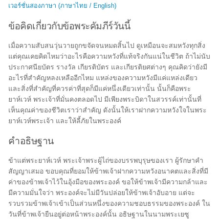
เวอร์ชั่นสองภาษา (ภาษาไทย / English)
ข้อคิดเกี่ยวกับข้อพระคัมภีร์วันนี้
เมื่อความสับสนวุ่นวายถูกขจัดจนหมดสิ้นไป ดูเหมือนจะสมหวังทุกสิ่ง
แต่คุณเคยคิดไหมว่าอะไรคือความหวังที่แท้จริงกันแน่ในชีวิต ถ้าไม่นับ
ประกาศนียบัตร รางวัล เกียรติบัตร และเกียรติยศต่างๆ คุณคิดว่ายังมี
อะไรที่สำคัญหลงเหลืออีกไหม แหล่งของความหวังมีแค่แหล่งเดียว
และสิ่งที่สำคัญที่ควรค่าที่สุดก็มีแค่หนึ่งเดียวเท่านั้น นั้นก็คือพระ
ยาห์เวห์ พระเจ้าที่มั่นคงตลอดไป มีเพียงพระบิดาในสวรรค์เท่านั้นที่
เห็นคุณค่าของชีวิตเราว่าสำคัญ ดังนั้นให้เราฝากความหวังใจในพระ
ยาห์เวห์พระเจ้า และให้ลี้ภัยในพระองค์
คำอธิษฐาน
ข้าแต่พระยาห์เวห์ พระเจ้าพระผู้ไถ่ของบรรพบุรุษของเรา ผู้รักษาคำ
สัญญาเสมอ ขอบคุณที่ยอมให้ข้าพเจ้าฝากความหวังอนาคตและสิ่งที่มี
ค่าของข้าพเจ้าไว้ในอุ้งมือของพระองค์ ขอให้ข้าพเจ้ามีความกล้าและ
มีความมั่นใจว่า พระองค์จะไม่มีวันปล่อยให้ข้าพเจ้าอับอาย แต่จะ
รวบรวมข้าพเจ้าเข้าเป็นส่วนหนึ่งของความชอบธรรมของพระองค์ ใน
วันที่ข้าพเจ้ายืนอยู่ต่อหน้าพระองค์นั้น อธิษฐานในนามพระเยซู