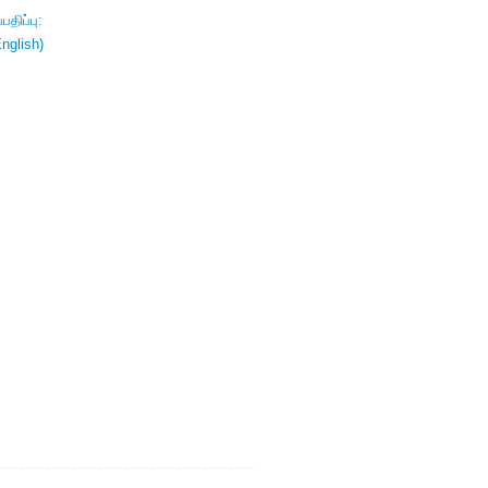
திப்பு:
nglish)