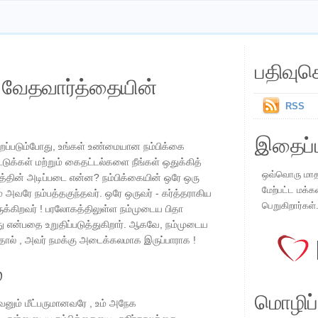
பதிவுச
ய வேதவார்த்தையின்
RSS
இதைப்ப
றப்படும்போது, ​​உங்கள் உண்மையான நம்பிக்கை
ட்டுக்கள் மற்றும் கைதட்டல்களை நீங்கள் ஒதுக்கித்
ஒவ்வொரு மாதமு
ுவத்தின் அடிப்படை என்ன? நம்பிக்கையின் ஒரே ஒரு
மேற்பட்ட மக்க
் அவரே நம்பத்தகுந்தவர். ஒரே ஒருவர் - கர்த்தராகிய
பெறுகிறார்கள்
ுக்கிறவர் ! பரலோகத்திலுள்ள நம்முடைய பிதா
ு என்பதை உறுதிப்படுத்துகிறார். ஆகவே, நம்முடைய
்தால் , அவர் நமக்கு அடைக்கலமாக இருப்பாராக !
்
மொழிப்ப
வனும் மீட்பருமானவரே , உம் அநேக