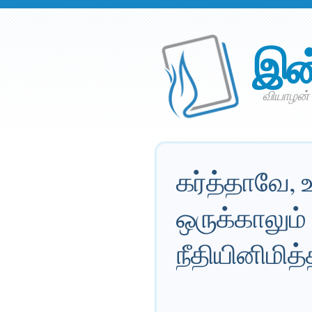
இன
வியாழன்
கர்த்தாவே, உ
ஒருக்காலும்
நீதியினிமித