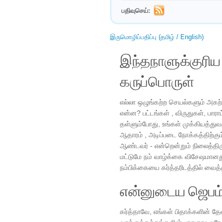
பதிவுசெய்:
இருமொழிப்பதிப்பு (தமிழ் / English)
இந்தநாளுக்குரி
கருப்பொருள்
எல்லா ஒழுங்கற்ற செயல்களும் அகற்
என்ன? பட்டங்கள் , விருதுகள், பாரா
தள்ளும்போது, ​​உங்கள் முக்கியத்த
ஆதாரம் , அடிப்படை நோக்கத்திற்கும
ஆண்டவர் - என்றென்றும் நிலைத்திர
மட்டுமே நம் வாழ்க்கை விசேஷமானத
நம்பிக்கையை கர்த்தரிடத்தில் வைத
என்னுடைய ஜெபம
கர்த்தாவே, எங்கள் பிதாக்களின் தே