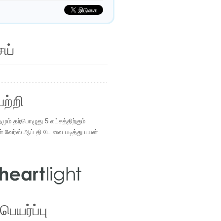
ெய்
ற்றி
ம் தற்பொழுது 5 லட்சத்திற்கும்
ள் வேர்ஸ் ஆப் தி டே வை படித்து பயன்
.
ெயர்ப்பு