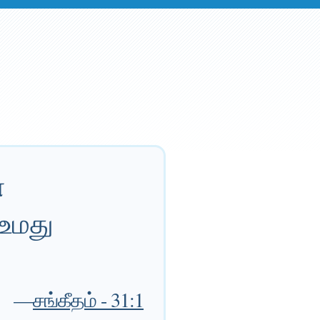
்
 உமது
—
சங்கீதம் - 31:1