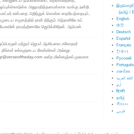
 , என்னுடைய நம்பிக்கையை, எதிர்காலத்தை,
இருமொழிப்ப
ப்புக்கொடுக்க அனுமதித்தமைக்காக உமக்கு நன்றி.
(தமிழ் / E
ட்டீர் என்பதை அறிந்துக் கொள்ள தைரியத்தையும்,
English
்முடைய சமூகத்தில் நான் நிற்கும் அந்நாளிலே உம்
中文
 இயேசுவின் நாமத்தினாலே ஜெபிக்கிறேன். ஆமென்.
Deutsch
Español
ப்பொருள் மற்றும் ஜெபம் ஆகியவை சகோதரர்
Français
ு. நீங்கள் உங்களுடைய கேள்விகள் அல்லது
한국어
elp@verseoftheday.com என்ற மின்னஞ்சல் மூலமாக
Русский
Português
ภาษาไทย
اللغة العربية
اُردو
हिन्दी
தமிழ்
తెలుగు
فارسی