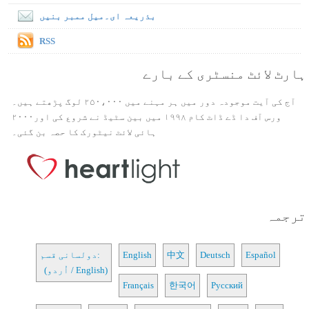
بذریعہ ای۔میل ممبر بنیں
RSS
ہارٹ لائٹ منسٹری کے بارے
آج کی آیت موجودہ دور میں ہر مہنے میں ۲۵۰،۰۰۰ لوگ پڑھتے ہیں۔
ورس آف دا ڈے ڈاٹ کام ۱۹۹۸ میں بین سٹیڈ نے شروع کی اور۲۰۰۰
ہائی لائٹ نیٹورک کا حصہ بن گئی۔
ترجمہ
Español
Deutsch
中文
English
دولسانی قسم:
(اُردو / English)
Français
한국어
Русский