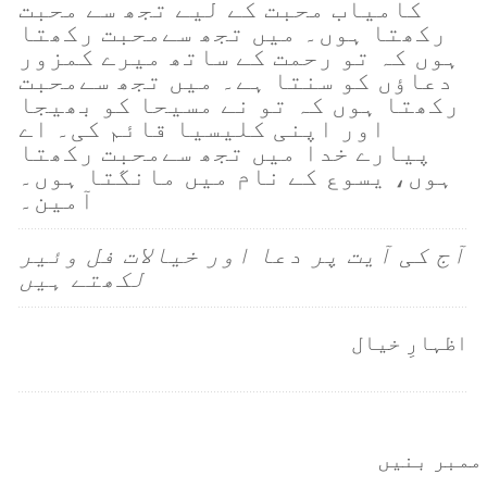
کامیاب محبت کے لیے تجھ سے محبت
رکھتا ہوں۔ میں تجھ سےمحبت رکھتا
ہوں کہ تو رحمت کے ساتھ میرے کمزور
دعاؤں کو سنتا ہے۔ میں تجھ سےمحبت
رکھتا ہوں کہ تو نے مسیحا کو بھیجا
اور اپنی کلیسیا قائم کی۔ اے
پیارے خدا میں تجھ سےمحبت رکھتا
ہوں، یسوع کے نام میں مانگتا ہوں۔
آمین۔
آج کی آیت پر دعا اور خیالات فل وئیر
لکھتے ہیں
اظہارِ خیال
ممبر بنیں