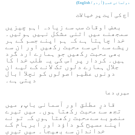
دولسانی قسم (اُردو / English)
آج کی آیت پر خیالات
بعض اوقات سب سے زیادہ اہم چیزیں
سمجھنے میں اتنی مشکل نہیں ہوتیں۔
خدا چاہتا ہے کہ ہم اپنے جسم کے ہر
ریشے سے اس سے محبت رکھیں اور ان سے
بھی محبت رکھیں جو ہمارے ارد گرد
ہیں۔ کردار پر اس کی یہ طلب خدا کا
جلال ہمارے دلوں تک لانے کے لیے ان
دونوں عظیم اصولوں کو نچلا ابال
دیتی ہے۔
میری دعا
قادرِ مطلق اور آسمانی باپ، میں
تجھ سے محبت رکھتا ہوں۔ میں تیرے
منصوبے سےمحبت رکھتا ہوں کہ تو نے
اپنے مسیح کو داؤد اور ابرہام کے
خداندان سے بھیجا۔ میں تیری