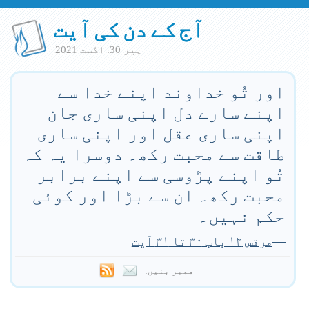
آج کے دن کی آیت
پير 30. اگست 2021
اور تُو خداوند اپنے خدا سے
اپنے سارے دل اپنی ساری جان
اپنی ساری عقل اور اپنی ساری
طاقت سے محبت رکھ۔ دوسرا یہ کہ
تُو اپنے پڑوسی سے اپنے برابر
محبت رکھ۔ ان سے بڑا اور کوئی
حکم نہیں۔
—
مرقس ۱۲ باب ۳۰ تا ۳۱ آیت
ممبر بنیں: