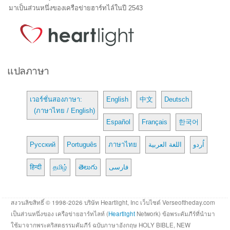
มาเป็นส่วนหนึ่งของเครือข่ายฮาร์ทไล์ในปี 2543
แปลภาษา
เวอร์ชั่นสองภาษา:
English
中文
Deutsch
(ภาษาไทย / English)
Español
Français
한국어
Русский
Português
ภาษาไทย
اللغة العربية
اُردو
हिन्दी
தமிழ்
తెలుగు
فارسی
สงวนลิขสิทธิ์ © 1998-2026 บริษัท Heartlight, Inc เว็บไซต์ Verseoftheday.com
เป็นส่วนหนึ่งของ เครือข่ายฮาร์ทไลท์ (
Heartlight
Network) ข้อพระคัมภีร์ที่นำมา
ใช้มาจากพระคริสตธรรมคัมภีร์ ฉบับภาษาอังกฤษ HOLY BIBLE, NEW