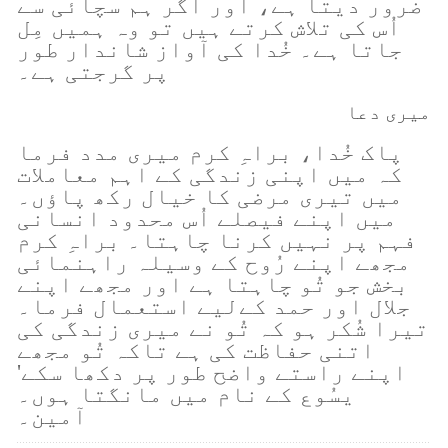
ضرور دیتا ہے، اور اگر ہم سچائی سے
اُس کی تلاش کرتے ہیں تو وہ ہمیں مِل
جاتا ہے۔ خُدا کی آواز شاندار طور
پر گرجتی ہے۔
میری دعا
پاک خُدا، براہِ کرم میری مدد فرما
کہ میں اپنی زندگی کے اہم معاملات
میں تیری مرضی کا خیال رکھ پاؤں۔
میں اپنے فیصلے اُس محدود انسانی
فہم پر نہیں کرنا چاہتا۔ براہِ کرم
مجھے اپنے رُوح کے وسیلہ راہنمائی
بخش جو تُو چاہتا ہے اور مجھے اپنے
جلال اور حمد کےلیے استعمال فرما۔
تیرا شُکر ہو کہ تُو نے میری زندگی کی
اتنی حفاظت کی ہے تاکہ تُو مجھے
اپنے راستے واضح طور پر دکھا سکے'
یسُوع کے نام میں مانگتا ہوں۔
آمین۔