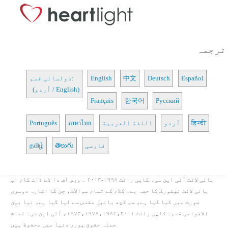
ترجمہ
Español
Deutsch
中文
English
دولسانی قسم:
(اُردو / English)
Français
한국어
Русский
हिन्दी
اُردو
اللغة العربية
ภาษาไทย
Português
فارسی
తెలుగు
தமிழ்
ہائی لائٹ آئی این سی۔ کاپی رائٹ ۱۹۹۸-۲۰۱۳ ۔ ورس آف دا ڈے ڈاٹ کام اب
ہائی لائٹ نیٹورک کا حصہ ہے۔ کلام کے تمام سوالات، جن کا اشارہ دوسری
صورت میں کیا گیا ہے، سب کچھ بائبل مقدس سے لیا گیا ہے، نیا بین
الاقوامی قسم۔ کاپی رائٹ ۱۹۷۳،۱۹۷۸،۱۹۸۴،۲۰۱۱، آئی این سی۔ تمام
جملہ حقوق پوری دنیا میں محفوظ ہیں