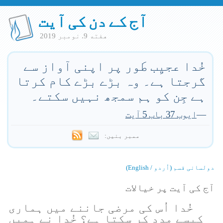
آج کے دن کی آیت
هفته 9. نومبر 2019
خُدا عجیِب طَور پر اپنی آواز سے
گرجتا ہے۔ وہ بڑے بڑے کام کرتا
ہے جِن کو ہم سمجھ نہیں سکتے۔
—
ایوب 37 باب 5 آیت
ممبر بنیں:
دولسانی قسم (اُردو / English)
آج کی آیت پر خیالات
خُدا اُس کی مرضی جاننے میں ہماری
کیسے مدد کر سکتا ہے؟ خُدا نے ہمیں