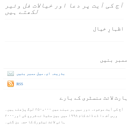
آج کی آیت پر دعا اور خیالات فل وئیر
لکھتے ہیں
اظہارِ خیال
ممبر بنیں
بذریعہ ای۔میل ممبر بنیں
RSS
ہارٹ لائٹ منسٹری کے بارے
آج کی آیت موجودہ دور میں ہر مہنے میں ۲۵۰،۰۰۰ لوگ پڑھتے ہیں۔
ورس آف دا ڈے ڈاٹ کام ۱۹۹۸ میں بین سٹیڈ نے شروع کی اور۲۰۰۰
ہائی لائٹ نیٹورک کا حصہ بن گئی۔