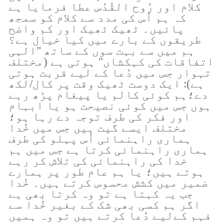
کلام اور رُوح القُدُس عطا فرمایا ہے
کہ ہم اُس کی مدد سے کلام کو سمجھ
پائیں۔ ٹھیک ٹھیک اور کم واضح
طریقوں کے بارے میں کیا خیال ہے؟
ہم میں سے بہت سوں کے ساتھ "الہی
اتفاقات کی کہکشاں" ہوتی ہے (مختلف
تہوار جس میں دُعا کے لیے قربت ہوتی
ہے): ایک دوست ٹھیک وقت پر کال/لکھ
دے؛ہم کوئی کالم یا پیغام پڑھ رہے
ہوں جس میں کوئی نصیحت ہو یا ابہام
اور فکر کی طرف توجہ دے رہا ہو؛
مختلف ایسے گیت ہیں جس میں خُدا
ہماری راہنمائی اُس پہلو کی طرف
ہماری راہنمائی کرتا ہے جس میں ہم
خدا کی راہنمائی کی تلاش کر رہے
ہوتے ہیں؛ یا ہم عام طور پر ہمارے
ضمیر میں کشش محسوس کرتے ہیں۔ خُدا
جب یہ کہتا ہے تو وہ کرتا بھی ہے
اگر ہم کسی بھی شک کے بغیر خُدا سے
فہم کےلیے دُعا کرتے ہیں تو وہ ہمیں