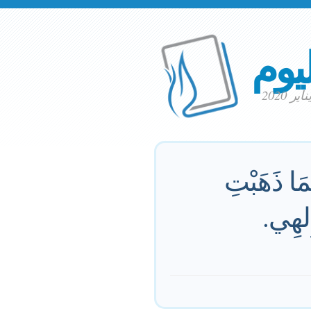
ليوم
ُمَا ذَهَبْتِ
ِلهِي.