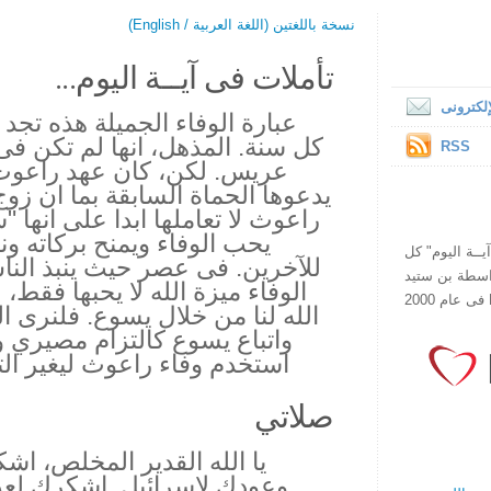
نسخة باللغتين (اللغة العربية / English)
تأملات فى آيــة اليوم...
لكترونى
عبارة الوفاء الجميلة هذه تجد
كل سنة. المذهل، انها لم تكن ف
RSS
عريس. لكن، كان عهد راعوث 
يدعوها الحماة السابقة بما ان ز
راعوث لا تعاملها ابدا على انها "
يحب الوفاء ويمنح بركاته ون
ص يقرأ "آيــة اليوم" كل
للآخرين. فى عصر حيث ينبذ النا
هذا الموقع فى عام 1998 بواسطة بن ستيد
الوفاء ميزة الله لا يحبها فقط، 
الله لنا من خلال يسوع. فلنرى الو
واتباع يسوع كالتزام مصيري و 
استخدم وفاء راعوث ليغير الت
صلاتي
يا الله القدير المخلص، ا
وعودك لاسرائيل. اشكرك لعد