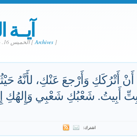
آيــة ا
]
Archives
[
الخميس 16. يناير 2020
أَنْ أَتْرُكَكِ وَأَرْجعَ عَنْكِ، لأَنَّهُ حَيْث
 بِتِّ أَبِيتُ. شَعْبُكِ شَعْبِي وَإِلهُكِ إ
اشترك: