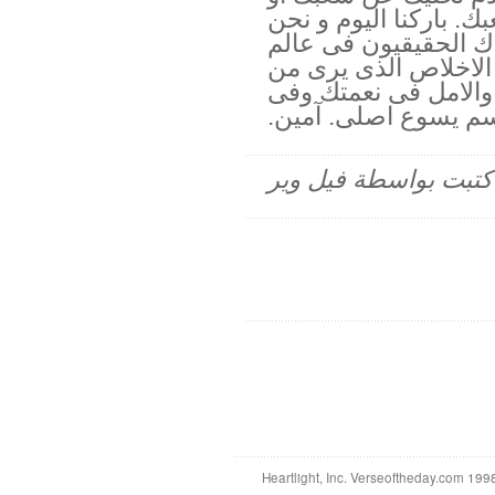
. باركنا اليوم و نحن
دك الحقيقيون فى عالم
لاخلاص الذى يرى من
ر والامل فى نعمتك وفى
م يسوع اصلى. آمين.
م كتبت بواسطة فيل وير