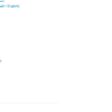
نسخة باللغتين:
(اللغة العربية / English)
ال