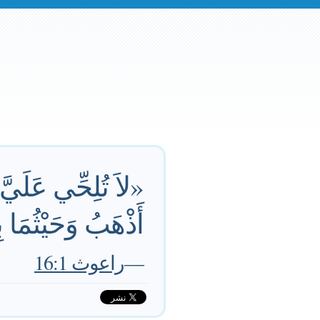
«لاَ تُلِحِّي عَلَيَّ 
أَذْهَبُ وَحَيْثُمَا
—
راعوث 16:1