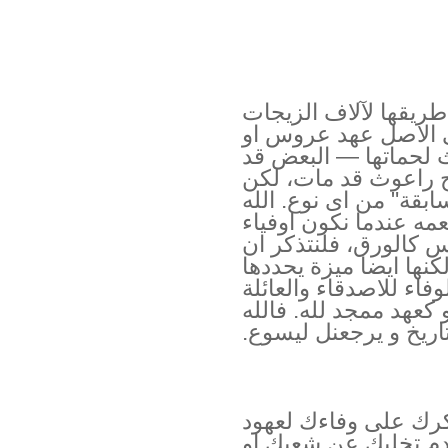
 طريقها لآلاف الزيجات
ى الاصل عهد عروس او
لحماتها — البعض قد
وج راعوث قد مات، لكن
سابقة" من اى نوع. الله
عمه عندما نكون اوفياء
س كالورق، فلنتذكر ان
لكنها ايضا ميزة يحددها
فاء للاصدقاء والعائلة
كعهد ممجد لله. فالله
اريخ و يرجعنل ليسوع.
شكرك على وفاءك لعهود
م تخليك عن شعبك او