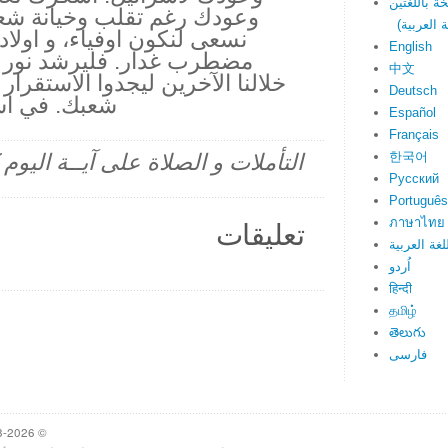
وعودك رغم تقلب وخيانة شعبك
نسعى لنكون اوفياء، و اولا
English
مضطرب غدار. فليرشد نور ا
中文
خلالنا الآخرين ليجدوا الاستقرا
Deutsch
شعبك. في اس
Español
Français
한국어
التأملات و الصلاة على آيــة اليو
Русский
Português
ภาษาไทย
تعليقات
لغة العربية
اُردو
हिन्दी
தமிழ்
తెలుగు
فارسی
© 1998-2026 Heartlight, Inc. Verseoftheday.com