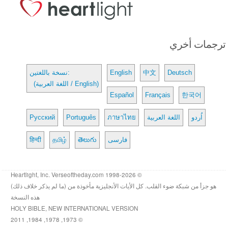
ترجمات أخري
Deutsch
中文
English
نسخة باللغتين:
(اللغة العربية / English)
Español
Français
한국어
اُردو
اللغة العربية
ภาษาไทย
Português
Русский
فارسی
తెలుగు
தமிழ்
हिन्दी
© 1998-2026 Heartlight, Inc. Verseoftheday.com
هو جزأ من شبكة ضوء القلب. كل الأيات الأنجليزية مأخوذة من (ما لم يذكر خلاف ذلك)
هذه النسخة
HOLY BIBLE, NEW INTERNATIONAL VERSION
© 1973, 1978, 1984, 2011