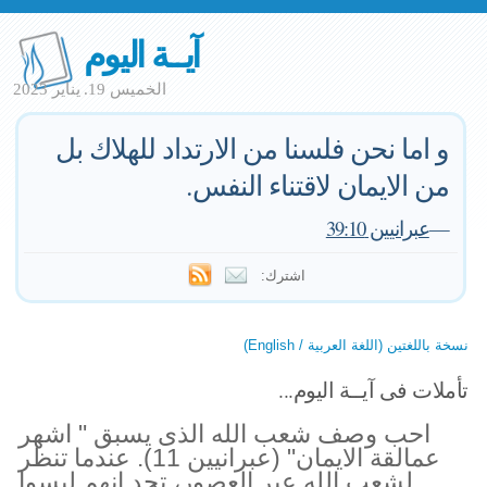
آيــة اليوم
الخميس 19. يناير 2023
و اما نحن فلسنا من الارتداد للهلاك بل
من الايمان لاقتناء النفس.
—
عبرانيين 39:10
اشترك:
نسخة باللغتين (اللغة العربية / English)
تأملات فى آيــة اليوم...
احب وصف شعب الله الذى يسبق " اشهر
عمالقة الايمان" (عبرانيين 11). عندما تنظر
لشعب الله عبر العصور، تجد انهم ليسوا