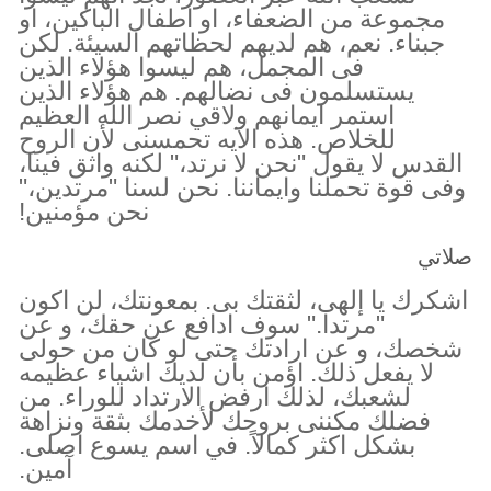
مجموعة من الضعفاء، او اطفال الباكين، او
جبناء. نعم، هم لديهم لحظاتهم السيئة. لكن
فى المجمل، هم ليسوا هؤلاء الذين
يستسلمون فى نضالهم. هم هؤلاء الذين
استمر ايمانهم ولاقي نصر الله العظيم
للخلاص. هذه الآيه تحمسنى لأن الروح
القدس لا يقول "نحن لا نرتد،" لكنه واثق فينا،
وفى قوة تحملنا وايماننا. نحن لسنا "مرتدين،"
نحن مؤمنين!
صلاتي
اشكرك يا إلهى، لثقتك بى. بمعونتك، لن اكون
"مرتدا." سوف ادافع عن حقك، و عن
شخصك، و عن ارادتك حتى لو كان من حولى
لا يفعل ذلك. اؤمن بأن لديك اشياء عظيمه
لشعبك، لذلك ارفض الارتداد للوراء. من
فضلك مكننى بروحك لأخدمك بثقة ونزاهة
بشكل اكثر كمالاً. في اسم يسوع اصلى.
آمين.