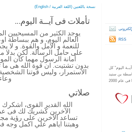
نسخة باللغتين (اللغة العربية / English)
تأملات فى آيــة اليوم...
لكترونى
يوجد الكثير من المسيحيين ال
العالم اليوم، و هم ببساطة او
RSS
للنعمة و الأمل والقوة. و لا يج
على حامل الرسالة. لكن بدلا م
أمانة الرسول مهما كان المو
بدون تشتيت. ان قوة الله هى ما 
ص يقرأ "آيــة اليوم" كل
الاستمرار، وليس قوتنا الشخصية،
هذا الموقع فى عام 1998 بواسطة بن ستيد
وعاء
صلاتي
الله القدير القوى، اشكرك
الآخرين كشريك لك فى عمل
تساعد الآخرين على رؤية مجد
وهبتنا اياهم علي اكمل وجه 