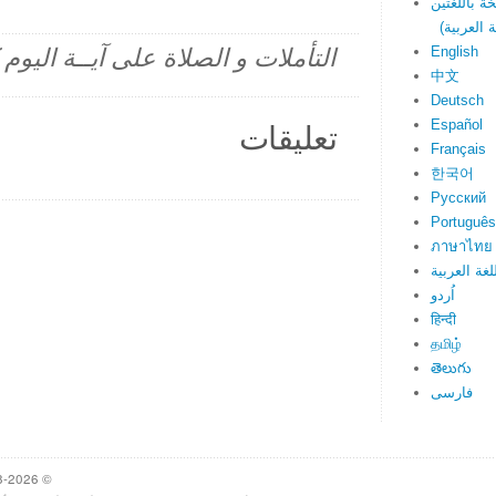
English
التأملات و الصلاة على آيــة اليو
中文
Deutsch
Español
تعليقات
Français
한국어
Русский
Português
ภาษาไทย
لغة العربية
اُردو
हिन्दी
தமிழ்
తెలుగు
فارسی
© 1998-2026 Heartlight, Inc. Verseoftheday.com