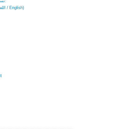
نسخة باللغتين:
(اللغة العربية / English)
ال