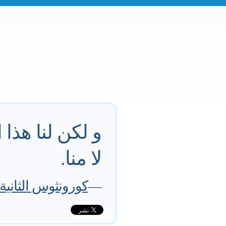
و لكن لنا هذا
لا منا.
—
كورونثوس الثانية 7:4