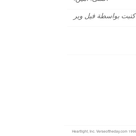
م كتبت بواسطة فيل وير