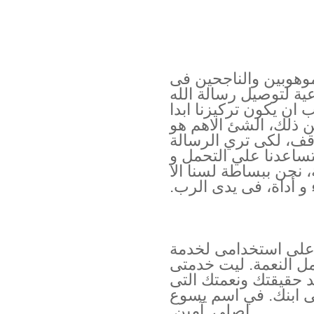
موهوبين والناجحين فى
عية لتوصيل رسالة الله
ب ان يكون تركيزنا ابدا
ن ذلك، الشئ الاهم هو
قف، لكى تري الرسالة
تساعدنا علي التحمل و
 نحن ببساطة لسنا الا
 و أداة، فى يدى الرب.
 على استخدامى لخدمة
 النعمة. ليت خدمتى
 حقيقتك ونعمتك التى
فى ابنك. في اسم يسوع
اصلى. آمين.