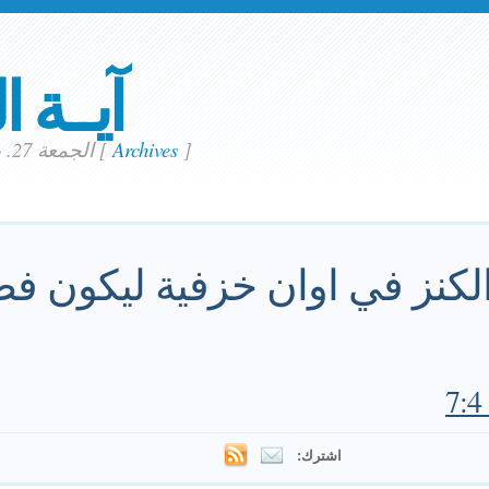
آيــة ا
]
Archives
[
الجمعة 27. يناير 2023
 الكنز في اوان خزفية ليكون فض
اشترك: