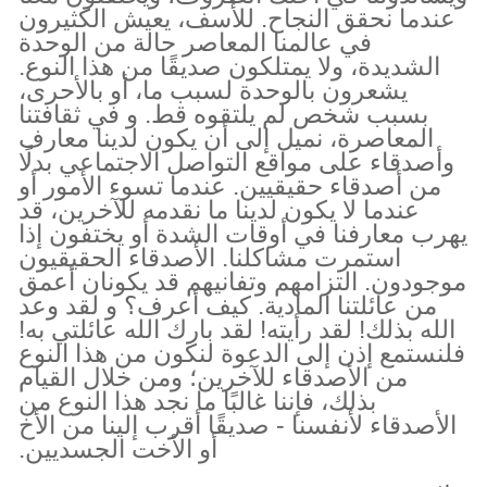
عندما نحقق النجاح. للأسف، يعيش الكثيرون
في عالمنا المعاصر حالة من الوحدة
الشديدة، ولا يمتلكون صديقًا من هذا النوع.
يشعرون بالوحدة لسبب ما، أو بالأحرى،
بسبب شخص لم يلتقوه قط. و في ثقافتنا
المعاصرة، نميل إلى أن يكون لدينا معارف
وأصدقاء على مواقع التواصل الاجتماعي بدلًا
من أصدقاء حقيقيين. عندما تسوء الأمور أو
عندما لا يكون لدينا ما نقدمه للآخرين، قد
يهرب معارفنا في أوقات الشدة أو يختفون إذا
استمرت مشاكلنا. الأصدقاء الحقيقيون
موجودون. التزامهم وتفانيهم قد يكونان أعمق
من عائلتنا المادية. كيف أعرف؟ و لقد وعد
الله بذلك! لقد رأيته! لقد بارك الله عائلتي به!
فلنستمع إذن إلى الدعوة لنكون من هذا النوع
من الأصدقاء للآخرين؛ ومن خلال القيام
بذلك، فإننا غالبًا ما نجد هذا النوع من
الأصدقاء لأنفسنا - صديقًا أقرب إلينا من الأخ
أو الأخت الجسديين.