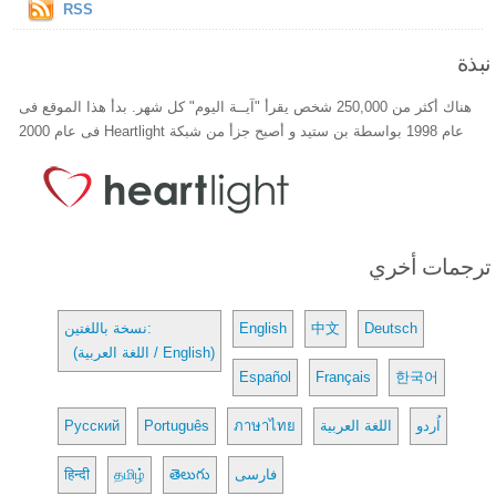
RSS
نبذة
هناك أكثر من 250,000 شخص يقرأ "آيــة اليوم" كل شهر. بدأ هذا الموقع فى
عام 1998 بواسطة بن ستيد و أصبح جزأ من شبكة Heartlight فى عام 2000
ترجمات أخري
Deutsch
中文
English
نسخة باللغتين:
(اللغة العربية / English)
Español
Français
한국어
اُردو
اللغة العربية
ภาษาไทย
Português
Русский
فارسی
తెలుగు
தமிழ்
हिन्दी