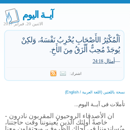
آيــة اليوم
الاثنين 20. فبراير 2017
اَلْمُكْثِرُ الأَصْحَابِ يُخْرِبُ نَفْسَهُ، وَلكِنْ
يُوجَدْ مُحِبٌّ أَلْزَقُ مِنَ الأَخِ.
—
أمثال 24:18
اشترك:
نسخة باللغتين (اللغة العربية / English)
تأملات فى آيــة اليوم...
ان الأصدقاء الروحيون المقربون نادرون -
خاصةً أولئك الذين يُعينوننا وقت حاجتنا،
ويُساندوننا في أحلك الظروف، ويحتفلون معنا