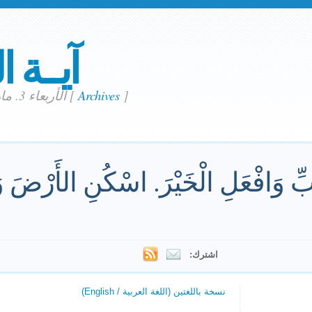
آيــة ا
]
Archives
[
الأربعاء 3. مارس 2021
ِّ وَافْعَلِ الْخَيْرَ. اسْكُنِ الأَرْضَ وَا
اشترك:
نسخة باللغتين (اللغة العربية / English)