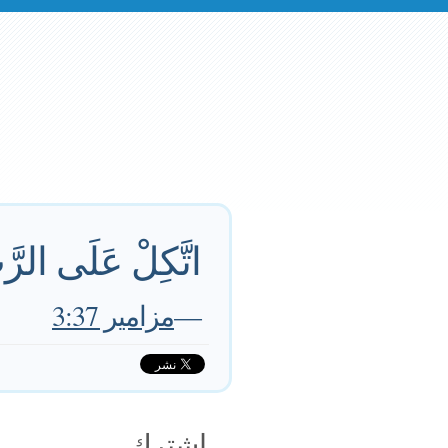
اتَّكِلْ عَلَى الرَّب
—
مزامير 3:37
اشترك