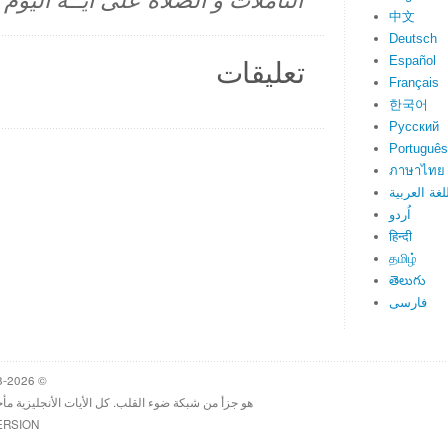
التأملات و الصلاة على آيــة اليو
中文
Deutsch
Español
تعليقات
Français
한국어
Русский
Português
ภาษาไทย
لغة العربية
اُردو
हिन्दी
தமிழ்
తెలుగు
فارسی
© 1998-2026 Heartlight, Inc. Verseoftheday.com
هو جزأ من شبكة ضوء القلب. كل الأيات الأنجليزية مأ
ERSION