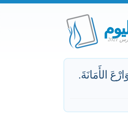
ليوم
رْعَ الأَمَانَةَ.