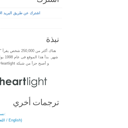
اشترك عن طريق البريد الإ
نبذة
هناك أكثر من 250,000 شخ
شهر. بدأ 
و أصبح جزأ من شبكة Heartlight فى عام 2000
ترجمات أخري
نسخة باللغتين:
(اللغة العربية / English)