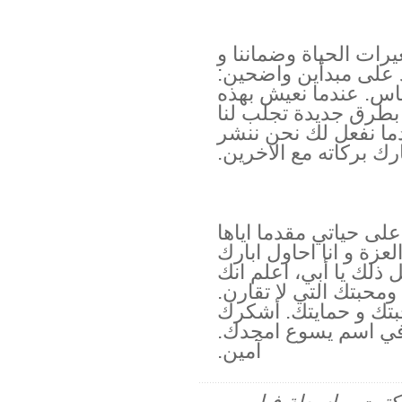
يرات الحياة وضماننا و
مد على مبدأين واضحين:
ناس. عندما نعيش بهذه
ه بطرق جديدة تجلب لنا
ندما نفعل لك نحن ننشر
رك بركاته مع الاخرين.
على حياتي مقدما اياها
عزة و انا احاول ابارك
ل ذلك يا أبي، اعلم انك
محبتك التي لا تقارن.
تك و حمايتك. أشكرك
في اسم يسوع امجدك.
آمين.