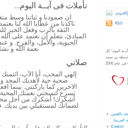
تأملات فى آيــة اليوم...
لكترونى
ان صمودنا و ثباتنا وسط متغ
تاكدنا من عطايا الله لنا يعت
RSS
الثقة بالرب وفعل الخير لل
المبادئ، نتعلم ان نعتمد على الل
الحيوية، والأمل، والفرح. و ع
نعمة الله و نشا
ص يقرأ "آيــة اليوم" كل
هذا الموقع فى عام 1998 بواسطة بن ستيد
صلاتي
إلهي المحب، أبا الآب، ائتمنك 
ضحية حية لأهديك المجد وال
الاخرين كما باركتني. بينما افع
تسرع لتمنحني نعمتك المحبة و
أشكرك! أشكرك من أجل محب
لضمانك لمستقبلي بين يديك. 
English