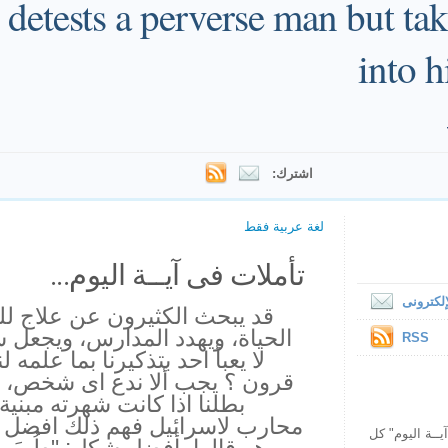
detests a perverse man but tak
into h
اشترك:
لغة عربية فقط
تأملات فى آيــة اليوم...
لكترونى
قد يبحث الكثيرون عن علاج لل
الحياة، ويهدد المدارس، ويجعل شو
RSS
لا يعبأ احد بتذكيرنا بما علمه ل
قرون ؟ يجب ألا ندع اى شخص، ح
بطلنا اذا كانت شهرته مبني
محارب لاسرائيل فهم ذلك افضل 
ص يقرأ "آيــة اليوم" كل