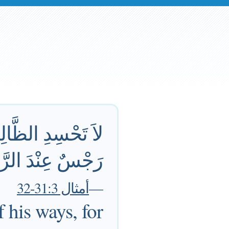
لاَ تَحْسِدِ الظَّالِم
رَجْسٌ عِنْدَ الرَّبِ
—
أمثال 31:3-32
 his ways, for