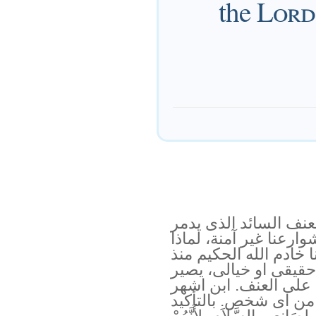
the
Lord
عنف السائد الذى يدمر
ارعنا غير آمنة، لماذا
نا خادم الله الحكيم منذ
قيقى او خيالى، يصير
ة على العنف. ابن اشهر
من اى شخص. بالتأكيد