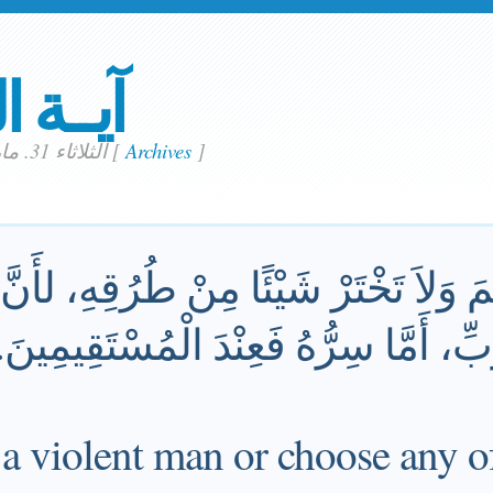
آيــة ا
]
Archives
[
الثلاثاء 31. مارس 2020
َ وَلاَ تَخْتَرْ شَيْئًا مِنْ طُرُقِهِ، لأَنَّ 
ّ، أَمَّا سِرُّهُ فَعِنْدَ الْمُسْتَقِيمِينَ.
a violent man or choose any of