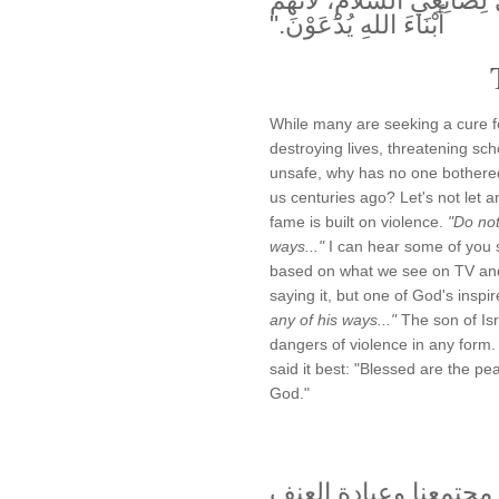
عِي السَّلاَمِ، لأَنَّهُمْ
أَبْنَاءَ اللهِ يُدْعَوْنَ."
While many are seeking a cure fo
destroying lives, threatening sc
unsafe, why has no one bothered
us centuries ago? Let's not let an
fame is built on violence.
"Do not
ways..."
I can hear some of you sa
based on what we see on TV and 
saying it, but one of God's inspi
any of his ways..."
The son of Is
dangers of violence in any form.
said it best: "Blessed are the pe
God."
 مجتمعنا وعبادة العنف