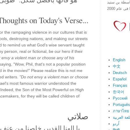
هو قالها بأفضل شكل: "طُوبَى لِصَانِ
هذا الموقع فى عام 1998 بواسطة بن ستيد
Thoughts on Today's Verse...
r the rampaging violence in our cultures that is
hools, destroying nations, and making our streets
 to remind us what God's wise servant taught
y person, real or fictional, be our hero if their
 envy a violent man or choose any of his
English
ying, "Wow, Phil, that's not a popular position
中文
in the movies!" Please realize this is not me
Deutsch
red writers.
"Do not envy a violent man or choose
Español
rael's most famous warrior understood the
Français
 Indeed, the Son of the Most Powerful on High
한국어
acemakers, for they will be called children of
Русский
Português
ภาษาไทย
صلاتي
لغة العربية
اُردو
يا إلهنا القدير، خلصنا من عنف