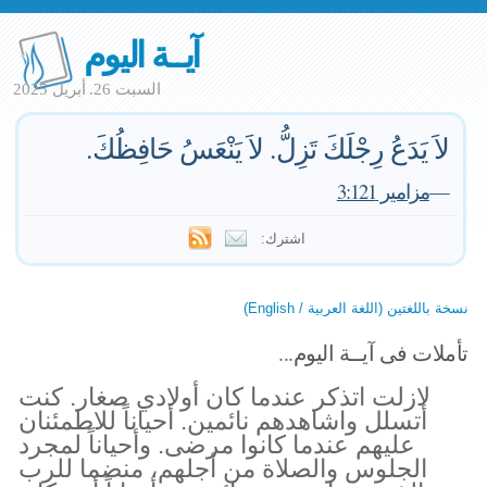
آيــة اليوم
السبت 26. أبريل 2025
لاَ يَدَعُ رِجْلَكَ تَزِلُّ. لاَ يَنْعَسُ حَافِظُكَ.
—
مزامير 3:121
اشترك:
نسخة باللغتين (اللغة العربية / English)
تأملات فى آيــة اليوم...
لازلت اتذكر عندما كان أولادي صغار. كنت
أتسلل واشاهدهم نائمين. أحياناً للاطمئنان
عليهم عندما كانوا مرضى. وأحياناً لمجرد
الجلوس والصلاة من أجلهم، منضما للرب