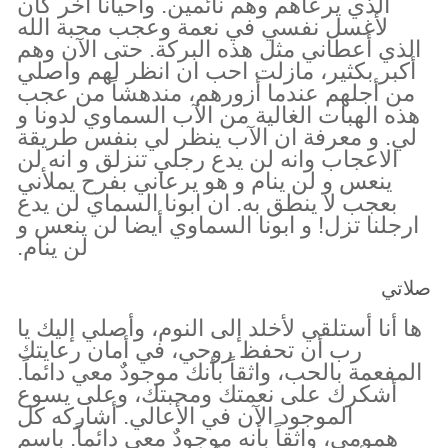
الذي يرعاهم وهم نائمين. وأحياناً أخر كان
لأغسل نفسي في نعمة وعجب محبة الله
الذي أعطاني مثل هذه البركة. حتى الآن وهم
أكبر بكثير، مازلت احب ان انظر لهم واصلي
من أجلهم عندما أزورهم، مندهشاً من عجب
هذه الهبات الغالية من الآب السماوي لدونا و
لي. و معرفة ان الآب ينظر لي بنفس طريقة
الاعجاب وانه لن يدع رجلي تنزلق و انه لن
ينعس و لن ينام و هو يرعاني بفرح يملأني
بعجب لا ينطق به. ان ابونا السماي لن يدع
ارجلنا تزل! و ابونا السماوي أيضا لن ينعس و
لن ينام.
صلاتي
ها أنا أستلقي لأخلد إلى النوم، وأصلي إليك يا
رب أن تحفظ روحي، في أمان رعايتك
المفعمة بالحب، واثقاً بأنك موجودٌ معي دائماً.
أشكرك على نعمتك ومحبتك، وعلى يسوع
الموجود الآن في الأعالي. أشاركه كل
همومي، واثقاً بأنه موجودٌ معي دائماً. باسم