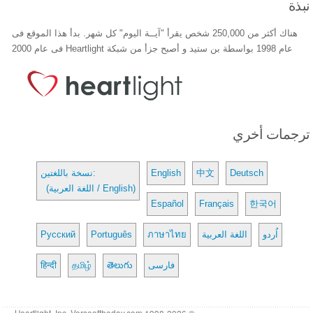
نبذة
هناك أكثر من 250,000 شخص يقرأ "آيــة اليوم" كل شهر. بدأ هذا الموقع فى
عام 1998 بواسطة بن ستيد و أصبح جزأ من شبكة Heartlight فى عام 2000
ترجمات أخري
Deutsch
中文
English
نسخة باللغتين:
(اللغة العربية / English)
Español
Français
한국어
اُردو
اللغة العربية
ภาษาไทย
Português
Русский
فارسی
తెలుగు
தமிழ்
हिन्दी