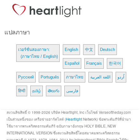
แปลภาษา
เวอร์ชั่นสองภาษา:
English
中文
Deutsch
(ภาษาไทย / English)
Español
Français
한국어
Русский
Português
ภาษาไทย
اللغة العربية
اُردو
हिन्दी
தமிழ்
తెలుగు
فارسی
สงวนลิขสิทธิ์ © 1998-2026 บริษัท Heartlight, Inc เว็บไซต์ Verseoftheday.com
เป็นส่วนหนึ่งของ เครือข่ายฮาร์ทไลท์ (
Heartlight
Network) ข้อพระคัมภีร์ที่นำมา
ใช้มาจากพระคริสตธรรมคัมภีร์ ฉบับภาษาอังกฤษ HOLY BIBLE, NEW
INTERNATIONAL VERSION ซึ่งสงวนลิขสิทธิ์โดยสมาคมพระคริสตธรรม
นานาชาติ © 1973, 1978, 1984, 2011 by International Bible Society ได้รับ