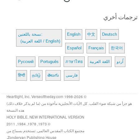
ترجمات أخري
Deutsch
中文
English
نسخة باللغتين:
(اللغة العربية / English)
Español
Français
한국어
اُردو
اللغة العربية
ภาษาไทย
Português
Русский
فارسی
తెలుగు
தமிழ்
हिन्दी
© 1998-2026 Heartlight, Inc. Verseoftheday.com
هو جزأ من شبكة ضوء القلب. كل الأيات الأنجليزية مأخوذة من (ما لم يذكر خلاف ذلك)
هذه النسخة
HOLY BIBLE, NEW INTERNATIONAL VERSION
© 1973, 1978, 1984, 2011
مجتمع الكتاب المقدس العالمى. تستخدم بسماح من
Zondervan Publishing House.