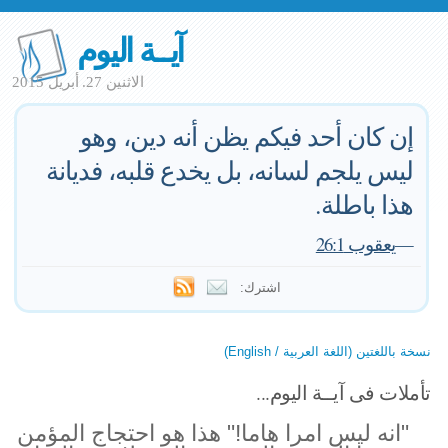
آيــة اليوم
الاثنين 27. أبريل 2015
إن كان أحد فيكم يظن أنه دين، وهو
ليس يلجم لسانه، بل يخدع قلبه، فديانة
هذا باطلة.
—
يعقوب 26:1
اشترك:
نسخة باللغتين (اللغة العربية / English)
تأملات فى آيــة اليوم...
"انه ليس امرا هاما!" هذا هو احتجاج المؤمن