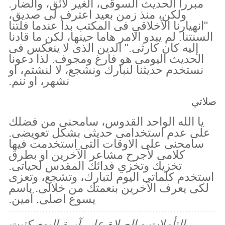
مبررا الحديث السوقى، الغير لائق، والضار.
ولكن، منذ زمن بعيد اعترف لى صديق،
"انهيارنا الأخلاقي فى المكتب بدأ عندما فلتنا
السنتنا. لم يبدو الامر هاما حينها، لكن ما قادنا
إليه كان كارثى." الدين الذى لا ينعكس فى
الحديث اليومى هو فارغ ومجوف. لذا دعونا
نستخدم حديثنا لنبارك ونشجع، لا لنشتم، او
نشهر، او ننم.
صلاتي
يا الله الواحد القدوس، سامحنى من فضلك
على عدم استخدامى حديثى بشكل تعويضى.
سامحنى على الاوقات التى استخدمت فيها
كلامى لأجرح مشاعر الآخرين او بطرق
تخزيك وتخزي فدائك المقدس لحياتى.
استخدم كلماتى اليوم لتبارك، وتشجع، وتعزى
لكى يعرف الآخرين بنعمتك من خلالى. باسم
يسوع اصلى. آمين.
التأملات و الصلاة على آيــة اليوم كتبت