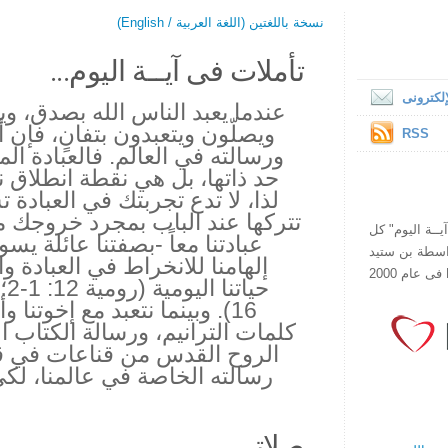
نسخة باللغتين (اللغة العربية / English)
تأملات فى آيــة اليوم...
لكترونى
عندما يعبد الناس الله بصدق، وي
ويصلّون ويتعبدون بتفانٍ، فإن أ
RSS
ورسالته في العالم. فالعبادة ا
حد ذاتها، بل هي نقطة انطلاق ن
لذا، لا تدع تجربتك في العبادة
تتركها عند الباب بمجرد خروجك م
ص يقرأ "آيــة اليوم" كل
عبادتنا معاً -بصفتنا عائلة ي
هذا الموقع فى عام 1998 بواسطة بن ستيد
إلهامنا للانخراط في العبادة و
16). وبينما نتعبد مع إخوتنا و
كلمات الترانيم، ورسالة الكتاب 
الروح القدس من قناعات في قلوب
رسالته الخاصة في عالمنا، لكي
صلاتي