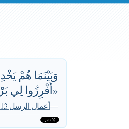
وَبَيْنَمَا هُمْ يَخ
«أَفْرِزُوا لِي بَرْنَ
—
أعمال الرسل 2:13