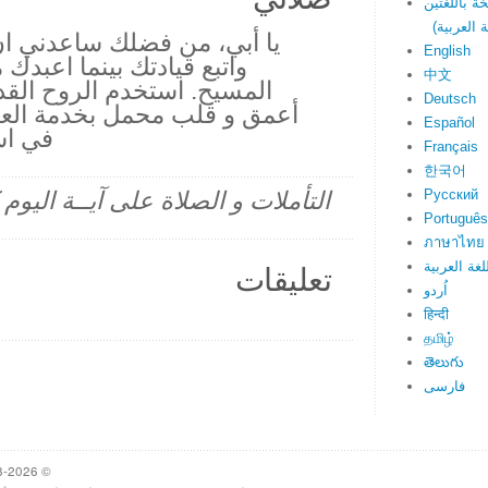
يا أبي، من فضلك ساعدني ا
English
واتبع قيادتك بينما اعبدك
中文
المسيح. استخدم الروح الق
Deutsch
أعمق و قلب محمل بخدمة العا
Español
في اس
Français
한국어
Русский
التأملات و الصلاة على آيــة اليو
Português
ภาษาไทย
لغة العربية
تعليقات
اُردو
हिन्दी
தமிழ்
తెలుగు
فارسی
© 1998-2026 Heartlight, Inc. Verseoftheday.com