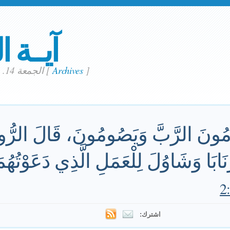
آيــة ا
]
Archives
[
الجمعة 14. مايو 2021
ْدِمُونَ الرَّبَّ وَيَصُومُونَ، قَالَ الرُّ
ابَا وَشَاوُلَ لِلْعَمَلِ الَّذِي دَعَوْتُهُمَا
اشترك: