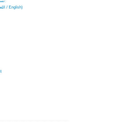
نسخة باللغتين:
(اللغة العربية / English)
ال