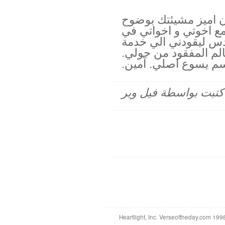
ن اميز مشيئتك بوضوح
 مع اخوتي و اخواتي في
دس ليقودني الي خدمة
لم المفقود من حولي.
م يسوع اصلي. آمين.
م كتبت بواسطة فيل وير