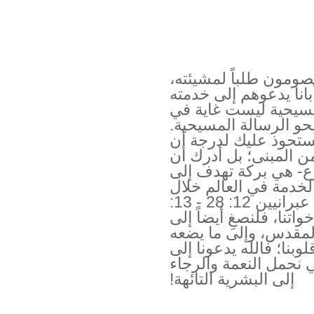
صومون طلباً لمشيئته،
بانا يدعوهم إلى خدمته
لمسيحية ليست غاية في
حو الرسالة المسيحية.
 تستحوذ عليك لدرجة أن
ن المبنى؛ بل أدرك أن
سوع- هي بركة تهدف إلى
الخدمة في العالم خلال
حياتنا اليومية (رومية 12: 1-2؛ عبرانيين 12: 28 - 13:
أخواتنا، فلنصغِ أيضاً إلى
المقدس، وإلى ما يضعه
نا؛ فالله يدعونا إلى
 نحمل النعمة والرجاء
إلى البشرية التائهة!