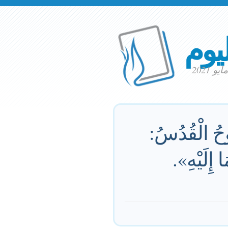
ليوم
وحُ الْقُدُسُ:
 إِلَيْهِ».