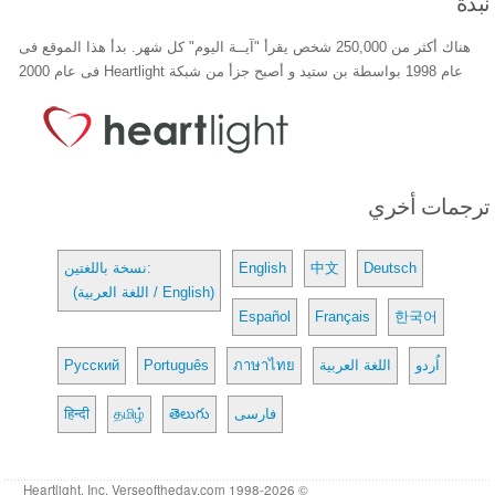
نبذة
هناك أكثر من 250,000 شخص يقرأ "آيــة اليوم" كل شهر. بدأ هذا الموقع فى
عام 1998 بواسطة بن ستيد و أصبح جزأ من شبكة Heartlight فى عام 2000
ترجمات أخري
Deutsch
中文
English
نسخة باللغتين:
(اللغة العربية / English)
Español
Français
한국어
اُردو
اللغة العربية
ภาษาไทย
Português
Русский
فارسی
తెలుగు
தமிழ்
हिन्दी
© 1998-2026 Heartlight, Inc. Verseoftheday.com