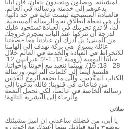
لمشيئته، ويصلّون ويتعبدون بتفانٍ، فإن أبانا
يدعوهم إلى خدمته ورسالته في العالم.
فالعبادة المسيحية ليست غاية في حد ذاتها،
بل هي نقطة انطلاق نحو الرسالة المسيحية.
لذا، لا تدع تجربتك في العبادة تستحوذ عليك
لدرجة أن تتركها عند الباب بمجرد خروجك
من المبنى؛ بل أدرك أن عبادتنا معاً -بصفتنا
عائلة يسوع- هي بركة تهدف إلى إلهامنا
للانخراط في العبادة والخدمة في العالم خلال
حياتنا اليومية (رومية 12: 1-2؛ عبرانيين 12:
28 - 13: 16). وبينما نتعبد مع إخوتنا وأخواتنا،
فلنصغِ أيضاً إلى كلمات الترانيم، ورسالة
الكتاب المقدس، وإلى ما يضعه الروح القدس
من قناعات في قلوبنا؛ فالله يدعونا إلى
رسالته الخاصة في عالمنا، لكي نحمل النعمة
والرجاء إلى البشرية التائهة!
صلاتي
يا أبي، من فضلك ساعدني ان اميز مشيئتك
بوضوح واتبع قيادتك بينما اعبدك مع اخوتي و