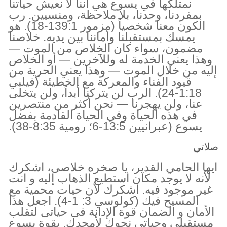
نمتلكها في يسوع هي أننا لا نعيش حياتنا
بمفردنا، وحدنا، بلا ملاحظة، ومنسيين. رب
الكون معنا شخصياً (مزمور 139:1-18). هو
يمسك بمستقبلنا وأماننا بين يديه. خلاصنا
مضمون، سواء كان الخلاص من الموت —
وهذا يعني الخدمة له وللآخرين — أو الخلاص
إليه من خلال الموت — وهذا يعني الحرية من
قيود الفناء والمعركة مع الخطيئة (فيلبي
1:18-24). الرب لن يتركنا أبداً، ولن يتخلى
عنا، ولن يهجرنا — نحن أكثر من منتصرين
في هذه الحياة وفي الحياة القادمة بفضل
يسوع (عبرانيين 13:5-6؛ رومية 8:35-38).
صلاتي
ايها الحامي القدير، يا صخره خلاصى، اشكرك
لأنه لا يوجد مكان استطيع الذهاب إليه و انت
غير موجود فيه. اشكرك لأن حيات محمية مع
المسيح فيك (كولوسي 3: 1-4). اجعل هذا
الأمان و الضمان قوة الإدانة فى حياتى لتقلب
مستقبلى وحياتى نحوك لأمجدك. بقوة يسوع