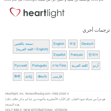
ترجمات أخري
Deutsch
中文
English
نسخة باللغتين:
(اللغة العربية / English)
Español
Français
한국어
اُردو
اللغة العربية
ภาษาไทย
Português
Русский
فارسی
తెలుగు
தமிழ்
हिन्दी
© 1998-2026 Heartlight, Inc. Verseoftheday.com
هو جزأ من شبكة ضوء القلب. كل الأيات الأنجليزية مأخوذة من (ما لم يذكر خلاف ذلك)
هذه النسخة
HOLY BIBLE, NEW INTERNATIONAL VERSION