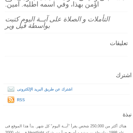
اؤمن بهذا، وفي اسمه اطلبه. آمين.
التأملات و الصلاة على آيــة اليوم كتبت
بواسطة فيل وير
تعليقات
اشترك
اشترك عن طريق البريد الإلكترونى
RSS
نبذة
هناك أكثر من 250,000 شخص يقرأ "آيــة اليوم" كل شهر. بدأ هذا الموقع فى
عام 1998 بواسطة بن ستيد و أصبح جزأ من شبكة Heartlight فى عام 2000