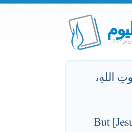
ليوم
َكُوتِ اللهِ،
But [Jes