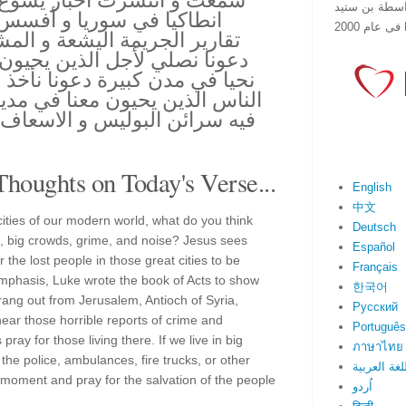
سمعت و انتشرت اخبار يسوع ا
هذا الموقع فى عام 1998 بواسطة بن ستيد
انطاكيا في سوريا و أفسس 
تقارير الجريمة اليشعة و المش
دعونا نصلي لأجل الذين يحيون و
نحيا في مدن كبيرة دعونا نأخ
الناس الذين يحيون معنا في مدي
فيه سرائن البوليس و الاسعاف 
Thoughts on Today's Verse...
English
中文
ities of our modern world, what do you think
Deutsch
es, big crowds, grime, and noise? Jesus sees
Español
the lost people in those great cities to be
Français
mphasis, Luke wrote the book of Acts to show
한국어
ang out from Jerusalem, Antioch of Syria,
Русский
r those horrible reports of crime and
Português
 pray for those living there. If we live in big
ภาษาไทย
the police, ambulances, fire trucks, or other
لغة العربية
 moment and pray for the salvation of the people
اُردو