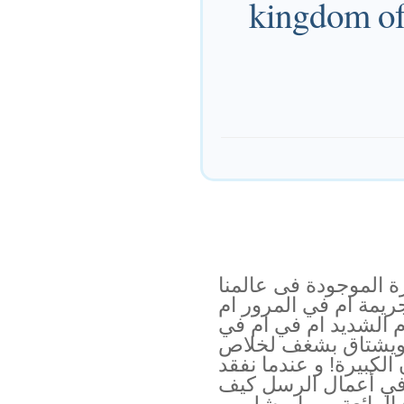
kingdom of 
ة الموجودة فى عالمنا
ريمة ام في المرور ام
م الشديد ام في ام في
 ويشتاق بشغف لخلاص
لكبيرة! و عندما نفقد
ا في أعمال الرسل كيف