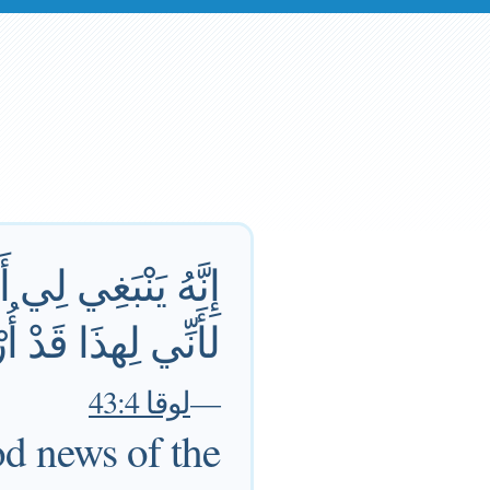
إِنَّهُ يَنْبَغِي لِي 
لأَنِّي لِهذَا قَدْ 
—
لوقا 43:4
od news of the