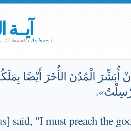
آيــة ا
]
Archives
[
الجمعة 23. يونيو 2023
أَنْ أُبَشِّرَ الْمُدُنَ الأُخَرَ أَيْضًا بِمَل
أُرْسِلْتُ».
us] said, "I must preach the go