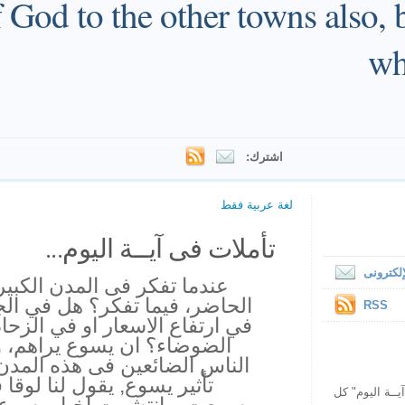
God to the other towns also, b
wh
اشترك:
لغة عربية فقط
تأملات فى آيــة اليوم...
لكترونى
عندما تفكر فى المدن الكبير
الحاضر، فيما تفكر؟ هل في الج
RSS
في ارتفاع الاسعار او في الزحا
الضوضاء؟ ان يسوع يراهم،
الناس الضائعين فى هذه المدن ا
تأثير يسوع, يقول لنا لوق
ص يقرأ "آيــة اليوم" كل