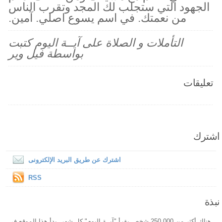
الجهود التي ستجلب لك المجد وتقرب الناس
من نعمتك. في اسم يسوع اصلي. آمين.
التأملات و الصلاة على آيــة اليوم كتبت
بواسطة فيل وير
تعليقات
اشترك
اشترك عن طريق البريد الإلكترونى
RSS
نبذة
هناك أكثر من 250,000 شخص يقرأ "آيــة اليوم" كل شهر. بدأ هذا الموقع فى