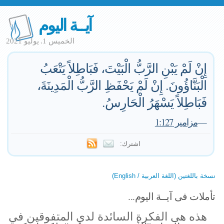
آيــة اليوم
الخميس 1. يوليو 2021
إِنْ لَمْ يَبْنِ الرَّبُّ الْبَيْتَ، فَبَاطِلاً يَتْعَبُ
الْبَنَّاؤُونَ. إِنْ لَمْ يَحْفَظِ الرَّبُّ الْمَدِينَةَ،
فَبَاطِلاً يَسْهَرُ الْحَارِسُ.
—
مزامير 1:127
اشترك:
نسخة باللغتين (اللغة العربية / English)
تأملات فى آيــة اليوم...
هذه هى الفكرة السائدة لدي المتفوقين في