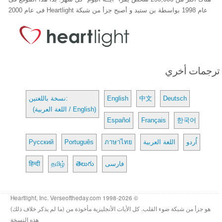
عام 1998 بواسطة بن ستيد و أصبح جزأ من شبكة Heartlight فى عام 2000
ترجمات أخري
Deutsch
中文
English
نسخة باللغتين:
(اللغة العربية / English)
Español
Français
한국어
اُردو
اللغة العربية
ภาษาไทย
Português
Русский
فارسی
తెలుగు
தமிழ்
हिन्दी
© 1998-2026 Heartlight, Inc. Verseoftheday.com
هو جزأ من شبكة ضوء القلب. كل الأيات الأنجليزية مأخوذة من (ما لم يذكر خلاف ذلك)
هذه النسخة