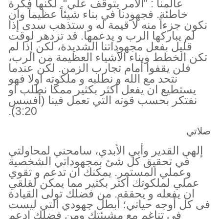
عالمنا : "الأمر يتوقف علي". لكنها فكرة
خاطئة. فجهودنا في بناء شيئاً عظيماً وان
نكون جزءاً منه لا قيمة له و ستذهب سدى إذا
لم يباركها الرب و يدعمها. قد تزدهر لوقت
قليل بفعل مجهوداتنا الشديدة، لكن إذا لم
تكن الخطط وبناء الأشياء العظيمة من الرب،
فلن يقفوا أمام تجارب الزمن. لكن عندما
نتحد مع الله و نطلبه و ملكوته اولا فهو
يستطيع ان يفعل أكثر بكثير ممكا نطلب او
نفتكر بحسب قوته التي تعمل فينا (أفسس
3:20).
صلاتي
إلهي القدير وأبي الأبدي، سامحني لمحاولتي
في تحقيق كل شئ بمجهوداتي الشخصية
وعملي المستمر. يمكنك ان تدعم و تقوي
عملي لملكوتك أكثر بكثير مما يمكن لقلقي
ان يفعله و يحققه. من فضلك تولى القيادة
فى كل أوجه حياتي؛ أبطل جهودي التي ليست
في تناغم مع مشيئتك ومن فضلك ادعم